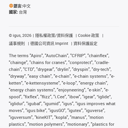
語言:
中文
國家:
台灣
©
igus, 2026
隱私權政策/資料保護
Cookie 政策
議事規則
德國公司資訊 Imprint
資料保護設定
The terms "Apiro", "AutoChain", "CFRIP", "chainflex",
"chainge", "chains for cranes", "conprotect", "cradle-
chain", "CTD", "drygear", "drylin", "dryspin", "dry-tech",
"dryway", "easy chain", "e-chain", "e-chain systems", "e-
ketten", "e-kettensysteme", "e-loop", "energy chain",
"energy chain systems", "enjoyneering", "e-skin", "e-
spool", "fixflex", "flizz", "i.Cee", "ibow", "igear", “iglide”,
"iglidur", "igubal", "igumid", "igus", "igus improves what
moves", "igus:bike", "igusGO", "igutex", "iguverse",
"iguversum", "kineKIT", "kopla", "manus", "motion
plastics", "motion polymers", "motionary", "plastics for