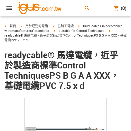
(0)
igus-icon-arrow-right
igus-icon-arrow-right
igus-icon-arrow-right
igus-icon-arrow-right
首頁
用於運動的電纜
已加工電纜
Drive cables in accordance
igus-icon-arrow-right
igus-icon-arro
with manufacturers' standards
suitable for Control Techniques
readycable® 馬達電纜，近乎於製造商標準Control TechniquesPS B G A A XXX，基礎
電纜PVC 7.5 x d
readycable® 馬達電纜，近乎
於製造商標準Control
TechniquesPS B G A A XXX，
基礎電纜PVC 7.5 x d