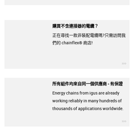
購買不含連接器的電纜？
正在尋找一款非裝配電纜嗎?只需訪問我
們的 chainflex® 商店!
igu
所有組件均來自同一個供應商 - 有保證
Energy chains from igus are already
working reliably in many hundreds of
thousands of applications worldwide.
igu