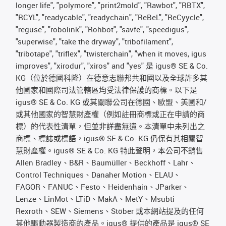
longer life", "polymore", "print2mold", "Rawbot", "RBTX",
"RCYL", "readycable", "readychain", "ReBeL", "ReCyycle",
"reguse", "robolink", "Rohbot", "savfe", "speedigus",
"superwise", "take the dryway", "tribofilament",
"tribotape", "triflex", "twisterchain", "when it moves, igus
improves", "xirodur", "xiros" and "yes" 是 igus® SE & Co.
KG（位於德國科隆）在德意志聯邦共和國以及全球許多其
他國家和國際司法管轄區均受法律保護的商標。以下是
igus® SE & Co. KG 或其關聯公司在德國、歐盟、美國和/
或其他國家的智慧財產權（例如註冊商標或正在申請的商
標）的代表性清單，但並非詳盡無遺。本清單中未列出之
商標、標誌或標語，igus® SE & Co. KG 仍保有其相關智
慧財產權。igus® SE & Co. KG 特此聲明，本公司不銷售
Allen Bradley、B&R、Baumüller、Beckhoff、Lahr、
Control Techniques、Danaher Motion、ELAU、
FAGOR、FANUC、Festo、Heidenhain、JParker、
Lenze、LinMot、LTiD、MakA、MetY、Msubti
Rexroth、SEW、Siemens、Stöber 或本網站提及的任何
其他驅動器製造商的產品。igus® 提供的產品是 igus® SE