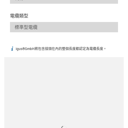
電纜類型
igus®GmbH將包含接頭在內的整個長度都認定為電纜長度。
igus-icon-info