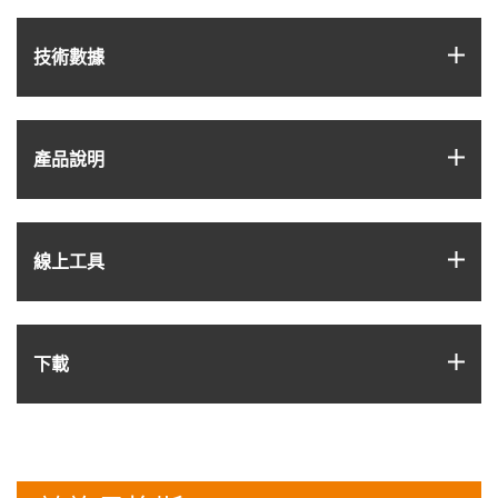
igus
技術數據
igus
產品說明
igus
線上工具
igus
下載