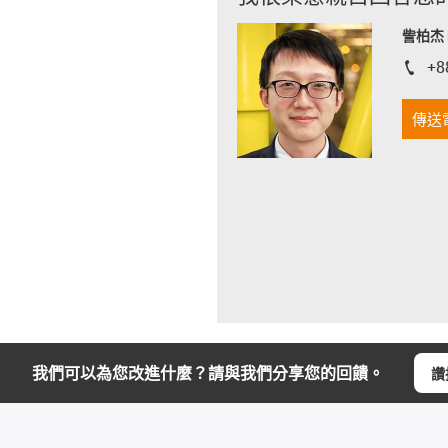
訾柏杰 D
+8
igus-i
傳送
我們可以為您改進什麼？請與我們分享您的回饋。
讚