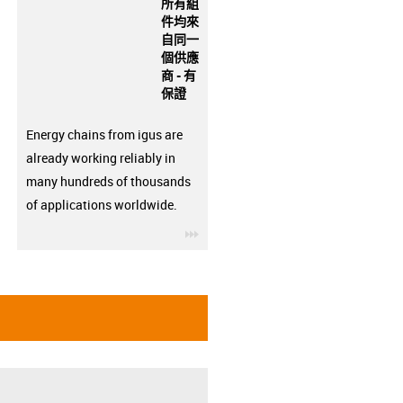
所有組
件均來
自同一
個供應
商 - 有
保證
Energy chains from igus are
already working reliably in
many hundreds of thousands
of applications worldwide.
igus-icon-3arrow