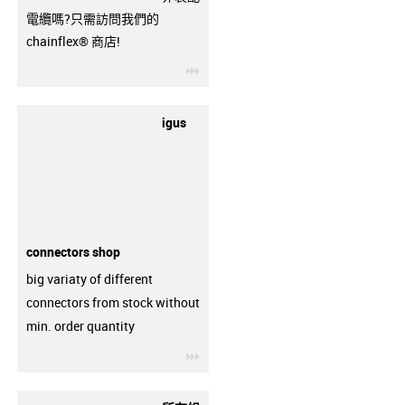
電纜嗎?只需訪問我們的
chainflex® 商店!
igus-icon-3arrow
igus
connectors shop
big variaty of different
connectors from stock without
min. order quantity
igus-icon-3arrow