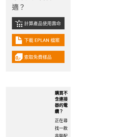
適？
計算產品使用壽命
igus-icon-lebensdauerrechner
下載 EPLAN 檔案
igus-icon-download-plan
索取免費樣品
igus-icon-gratismuster
購買不
含連接
器的電
纜？
正在尋
找一款
非裝配