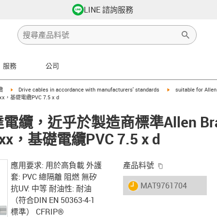
LINE 諮詢服務
服務
公司
row-right
igus-icon-arrow-right
igus-icon-arrow-righ
纜
Drive cables in accordance with manufacturers' standards
suitable for Alle
Fxx，基礎電纜PVC 7.5 x d
馬達電纜，近乎於製造商標準Allen Brad
xx，基礎電纜PVC 7.5 x d
igus-icon-copy-
應用要求: 用於高負載 外護
產品料號
套: PVC 總隔離 阻燃 無矽
igus-icon-lieferzeit
MAT9761704
抗UV: 中等 耐油性: 耐油
（符合DIN EN 50363-4-1
標準） CFRIP®