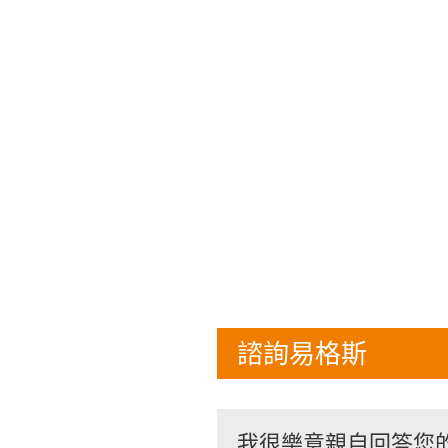
諮詢易格斯
我很樂意親自回答您