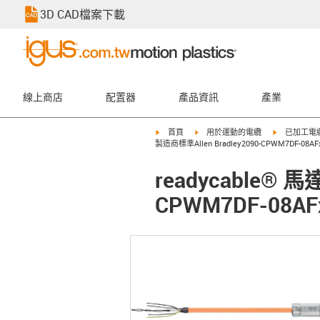
3D CAD檔案下載
線上商店
配置器
產品資訊
產業
igus-icon-arrow-right
igus-icon-arrow-right
igus-icon-ar
首頁
用於運動的電纜
已加工電
製造商標準Allen Bradley2090-CPWM7DF-08A
readycable® 
CPWM7DF-08AF