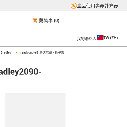
產品使用壽命計算器
購物車
(0)
TW
(
ZH
)
我的聯絡人
t
igus-icon-arrow-right
n Bradley
readycable® 馬達電纜，近乎於
ley2090-
clipboard