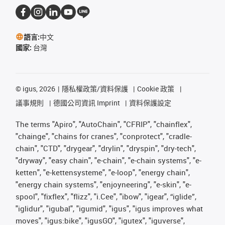
語言:
中文
國家:
台灣
©
igus, 2026
隱私權政策/資料保護
Cookie 政策
議事規則
德國公司資訊 Imprint
資料保護設定
The terms "Apiro", "AutoChain", "CFRIP", "chainflex",
"chainge", "chains for cranes", "conprotect", "cradle-
chain", "CTD", "drygear", "drylin", "dryspin", "dry-tech",
"dryway", "easy chain", "e-chain", "e-chain systems", "e-
ketten", "e-kettensysteme", "e-loop", "energy chain",
"energy chain systems", "enjoyneering", "e-skin", "e-
spool", "fixflex", "flizz", "i.Cee", "ibow", "igear", “iglide”,
"iglidur", "igubal", "igumid", "igus", "igus improves what
moves", "igus:bike", "igusGO", "igutex", "iguverse",