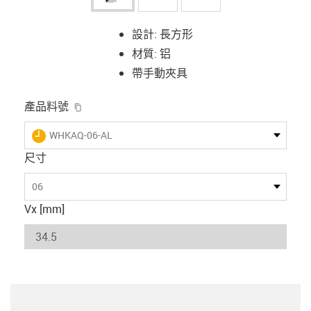
設計: 長方形
材質: 铝
帶手動夾具
igus-icon-copy-clipboard
產品料號
igus-icon-lieferzeit
WHKAQ-06-AL
尺寸
06
Vx [mm]