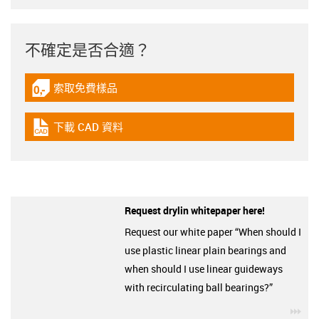
不確定是否合適？
索取免費樣品
igus-icon-gratismuster
下載 CAD 資料
igus-icon-cad-dateien
Request drylin whitepaper here!
Request our white paper “When should I
use plastic linear plain bearings and
when should I use linear guideways
with recirculating ball bearings?”
igu