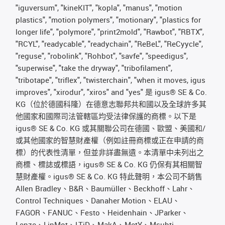
"iguversum", "kineKIT", "kopla", "manus", "motion
plastics", "motion polymers", "motionary", "plastics for
longer life", "polymore", "print2mold", "Rawbot", "RBTX",
"RCYL", "readycable", "readychain", "ReBeL", "ReCyycle",
"reguse", "robolink", "Rohbot", "savfe", "speedigus",
"superwise", "take the dryway", "tribofilament",
"tribotape", "triflex", "twisterchain", "when it moves, igus
improves", "xirodur", "xiros" and "yes" 是 igus® SE & Co.
KG（位於德國科隆）在德意志聯邦共和國以及全球許多其
他國家和國際司法管轄區均受法律保護的商標。以下是
igus® SE & Co. KG 或其關聯公司在德國、歐盟、美國和/
或其他國家的智慧財產權（例如註冊商標或正在申請的商
標）的代表性清單，但並非詳盡無遺。本清單中未列出之
商標、標誌或標語，igus® SE & Co. KG 仍保有其相關智
慧財產權。igus® SE & Co. KG 特此聲明，本公司不銷售
Allen Bradley、B&R、Baumüller、Beckhoff、Lahr、
Control Techniques、Danaher Motion、ELAU、
FAGOR、FANUC、Festo、Heidenhain、JParker、
Lenze、LinMot、LTiD、MakA、MetY、Msubti