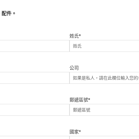
+ 配件。
姓氏
*
公司
郵遞區號
*
國家
*