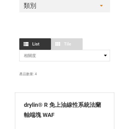
類別
List
Tile
產品數量: 4
drylin® R 免上油線性系統法蘭
軸端塊 WAF