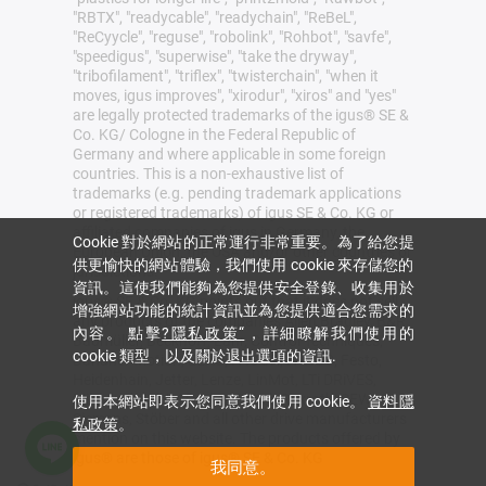
"RBTX", "readycable", "readychain", "ReBeL",
"ReCyycle", "reguse", "robolink", "Rohbot", "savfe",
"speedigus", "superwise", "take the dryway",
"tribofilament", "triflex", "twisterchain", "when it
moves, igus improves", "xirodur", "xiros" and "yes"
are legally protected trademarks of the igus® SE &
Co. KG/ Cologne in the Federal Republic of
Germany and where applicable in some foreign
countries. This is a non-exhaustive list of
trademarks (e.g. pending trademark applications
or registered trademarks) of igus SE & Co. KG or
affiliated companies of igus in Germany, the
Cookie 對於網站的正常運行非常重要。為了給您提
European Union, the USA and/or other countries or
供更愉快的網站體驗，我們使用 cookie 來存儲您的
jurisdictions.
資訊。這使我們能夠為您提供安全登錄、收集用於
igus® SE & Co. KG points out that it does not sell
增強網站功能的統計資訊並為您提供適合您需求的
any products of the companies Allen Bradley, B&R,
內容。 點擊
?隱私政策“
，詳細瞭解我們使用的
Baumüller, Beckhoff, Lahr, Control Techniques,
cookie 類型，以及關於
退出選項的資訊
.
Danaher Motion, ELAU, FAGOR, FANUC, Festo,
Heidenhain, Jetter, Lenze, LinMot, LTi DRiVES,
Mitsubishi, NUM,Parker, Bosch Rexroth, SEW,
使用本網站即表示您同意我們使用 cookie。
資料隱
Siemens, Stöber and all other drive manufacturers
私政策
。
mention on this website. The products offered by
igus® are those of igus® SE & Co. KG
我同意。