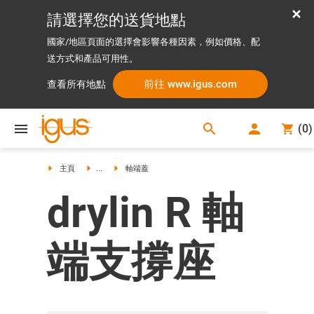
請選擇您的送貨地點
國家/地區頁面的選擇會影響各種因素，例如價格、配
送方式和產品可用性。
前往 www.igus.com
查看所有地點
search
(
0
)
search
主頁
...
軸端蓋
drylin R 軸
端支撐座