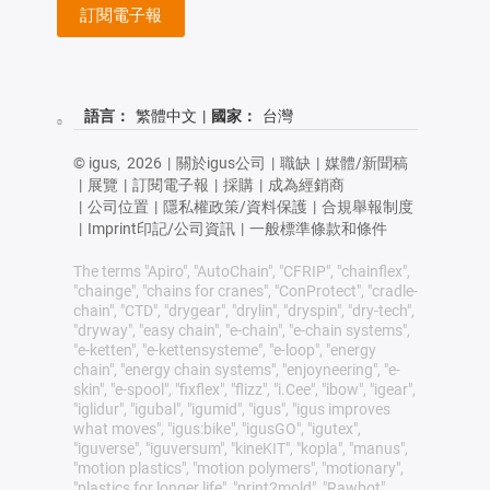
訂閱電子報
語言：
繁體中文
|
國家：
台灣
© igus,
2026
|
關於igus公司
|
職缺
|
媒體/新聞稿
|
展覽
|
訂閱電子報
|
採購
|
成為經銷商
|
公司位置
|
隱私權政策/資料保護
|
合規舉報制度
|
Imprint印記/公司資訊
|
一般標準條款和條件
The terms "Apiro", "AutoChain", "CFRIP", "chainflex",
"chainge", "chains for cranes", "ConProtect", "cradle-
chain", "CTD", "drygear", "drylin", "dryspin", "dry-tech",
"dryway", "easy chain", "e-chain", "e-chain systems",
"e-ketten", "e-kettensysteme", "e-loop", "energy
chain", "energy chain systems", "enjoyneering", "e-
skin", "e-spool", "fixflex", "flizz", "i.Cee", "ibow", "igear",
"iglidur", "igubal", "igumid", "igus", "igus improves
what moves", "igus:bike", "igusGO", "igutex",
"iguverse", "iguversum", "kineKIT", "kopla", "manus",
"motion plastics", "motion polymers", "motionary",
"plastics for longer life", "print2mold", "Rawbot",