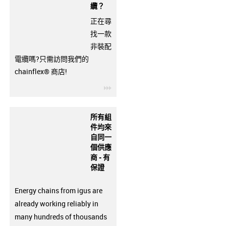
纜？
正在尋
找一款
非裝配
電纜嗎?只需訪問我們的
chainflex® 商店!
igus-icon-3arrow
所有組
件均來
自同一
個供應
商 - 有
保證
Energy chains from igus are
already working reliably in
many hundreds of thousands