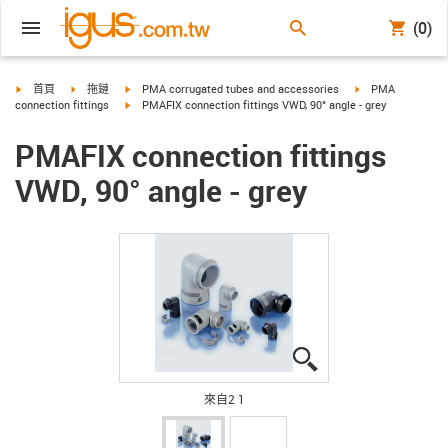
(0)
igus-icon-arrow-right
igus-icon-arrow-right
igus-icon-arrow-right
igus-icon-arrow-ri
首頁
拖鏈
PMA corrugated tubes and accessories
PMA
igus-icon-arrow-right
connection fittings
PMAFIX connection fittings VWD, 90° angle - grey
PMAFIX connection fittings
VWD, 90° angle - grey
igus-icon-lupe
igus-icon-lupe
來自2 1