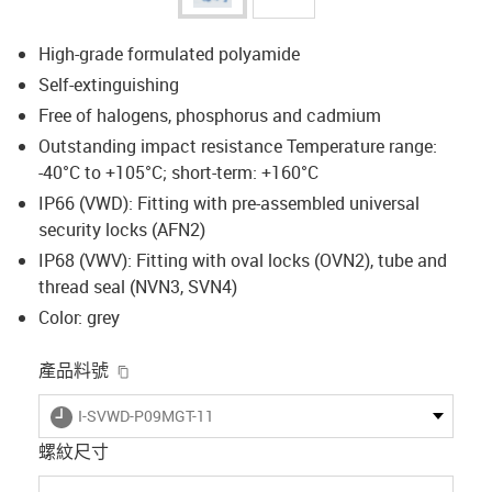
High-grade formulated polyamide
Self-extinguishing
Free of halogens, phosphorus and cadmium
Outstanding impact resistance Temperature range:
-40°C to +105°C; short-term: +160°C
IP66 (VWD): Fitting with pre-assembled universal
security locks (AFN2)
IP68 (VWV): Fitting with oval locks (OVN2), tube and
thread seal (NVN3, SVN4)
Color: grey
igus-icon-copy-clipboard
產品料號
igus-icon-lieferzeit
I-SVWD-P09MGT-11
螺紋尺寸