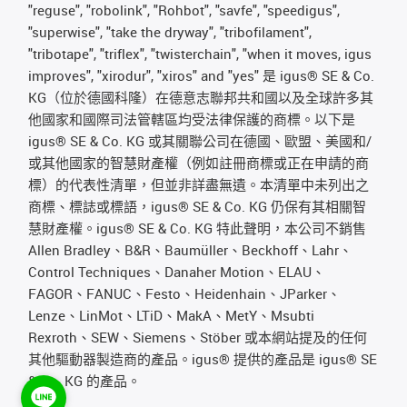
"reguse", "robolink", "Rohbot", "savfe", "speedigus",
"superwise", "take the dryway", "tribofilament",
"tribotape", "triflex", "twisterchain", "when it moves, igus
improves", "xirodur", "xiros" and "yes" 是 igus® SE & Co.
KG（位於德國科隆）在德意志聯邦共和國以及全球許多其
他國家和國際司法管轄區均受法律保護的商標。以下是
igus® SE & Co. KG 或其關聯公司在德國、歐盟、美國和/
或其他國家的智慧財產權（例如註冊商標或正在申請的商
標）的代表性清單，但並非詳盡無遺。本清單中未列出之
商標、標誌或標語，igus® SE & Co. KG 仍保有其相關智
慧財產權。igus® SE & Co. KG 特此聲明，本公司不銷售
Allen Bradley、B&R、Baumüller、Beckhoff、Lahr、
Control Techniques、Danaher Motion、ELAU、
FAGOR、FANUC、Festo、Heidenhain、JParker、
Lenze、LinMot、LTiD、MakA、MetY、Msubti
Rexroth、SEW、Siemens、Stöber 或本網站提及的任何
其他驅動器製造商的產品。igus® 提供的產品是 igus® SE
& Co. KG 的產品。