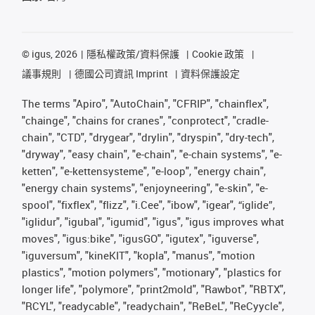
©
igus, 2026
隱私權政策/資料保護
Cookie 政策
議事規則
德國公司資訊 Imprint
資料保護設定
The terms "Apiro", "AutoChain", "CFRIP", "chainflex",
"chainge", "chains for cranes", "conprotect", "cradle-
chain", "CTD", "drygear", "drylin", "dryspin", "dry-tech",
"dryway", "easy chain", "e-chain", "e-chain systems", "e-
ketten", "e-kettensysteme", "e-loop", "energy chain",
"energy chain systems", "enjoyneering", "e-skin", "e-
spool", "fixflex", "flizz", "i.Cee", "ibow", "igear", “iglide”,
"iglidur", "igubal", "igumid", "igus", "igus improves what
moves", "igus:bike", "igusGO", "igutex", "iguverse",
"iguversum", "kineKIT", "kopla", "manus", "motion
plastics", "motion polymers", "motionary", "plastics for
longer life", "polymore", "print2mold", "Rawbot", "RBTX",
"RCYL", "readycable", "readychain", "ReBeL", "ReCyycle",