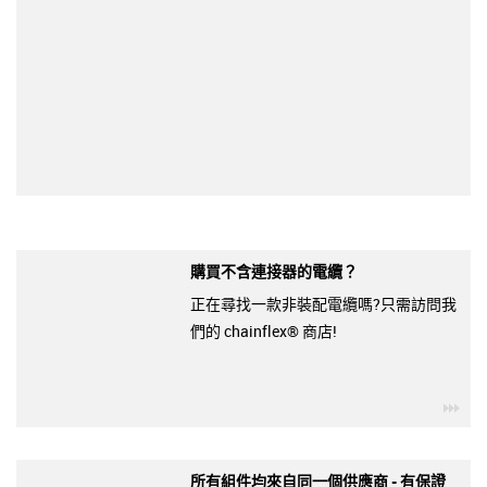
購買不含連接器的電纜？
正在尋找一款非裝配電纜嗎?只需訪問我
們的 chainflex® 商店!
igu
所有組件均來自同一個供應商 - 有保證