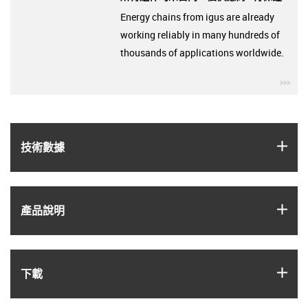
Energy chains from igus are already
working reliably in many hundreds of
thousands of applications worldwide.
igu
igus
技術數據
igus
產品說明
igus
下載