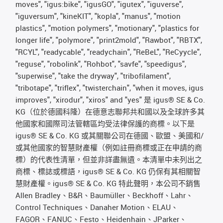
moves", "igus:bike", "igusGO", "igutex", "iguverse",
"iguversum", "kineKIT", "kopla", "manus", "motion
plastics", "motion polymers", "motionary", "plastics for
longer life", "polymore", "print2mold", "Rawbot", "RBTX",
"RCYL", "readycable", "readychain", "ReBeL", "ReCyycle",
"reguse", "robolink", "Rohbot", "savfe", "speedigus",
"superwise", "take the dryway", "tribofilament",
"tribotape", "triflex", "twisterchain", "when it moves, igus
improves", "xirodur", "xiros" and "yes" 是 igus® SE & Co.
KG（位於德國科隆）在德意志聯邦共和國以及全球許多其
他國家和國際司法管轄區均受法律保護的商標。以下是
igus® SE & Co. KG 或其關聯公司在德國、歐盟、美國和/
或其他國家的智慧財產權（例如註冊商標或正在申請的商
標）的代表性清單，但並非詳盡無遺。本清單中未列出之
商標、標誌或標語，igus® SE & Co. KG 仍保有其相關智
慧財產權。igus® SE & Co. KG 特此聲明，本公司不銷售
Allen Bradley、B&R、Baumüller、Beckhoff、Lahr、
Control Techniques、Danaher Motion、ELAU、
FAGOR、FANUC、Festo、Heidenhain、JParker、