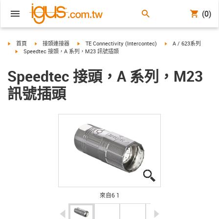
(0)
igus-icon-arrow-right
igus-icon-arrow-right
igus-icon-arrow-right
igus-icon-arrow-right
首頁
接頭連接器
TE Connectivity (Intercontec)
A / 623系列
igus-icon-arrow-right
Speedtec 接頭，A 系列，M23 訊號插頭
Speedtec 接頭，A 系列，M23
訊號插頭
igus-icon-lupe
igus-icon-lupe
igus-icon-lupe
igus-icon-lupe
igus-icon-lupe
igus-icon-lupe
來自6 1
igus-icon-arrow-left
igus-icon-arrow-r