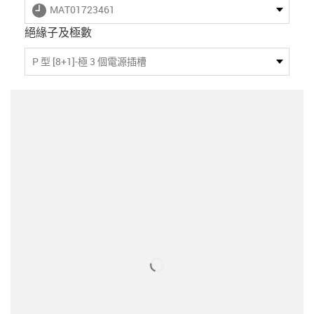
igus-icon-lieferzeit
MAT01723461
絕緣子及極數
P 型 [8+1]-極 3 個電源插槽