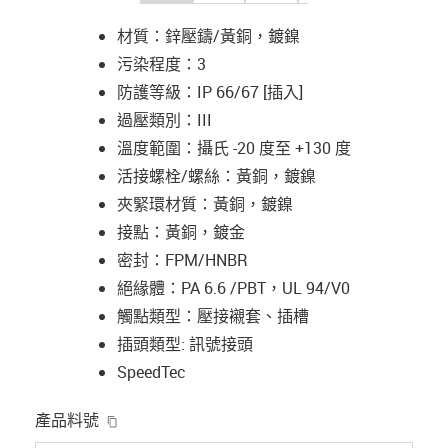
材質：鋅壓鑄/黃銅，鍍鎳
污染程度：3
防護等級：IP 66/67 [插入]
過壓類別：III
溫度範圍：攝氏 -20 度至 +130 度
活接螺栓/螺絲：黃銅，鍍鎳
夾緊環材質：黃銅，鍍鎳
接點：黃銅，鍍金
密封：FPM/HNBR
絕緣體：PA 6.6 /PBT，UL 94/V0
觸點類型：壓接襯套、插槽
插頭類型: 訊號接頭
SpeedTec
igus-icon-copy-clipboard
產品料號