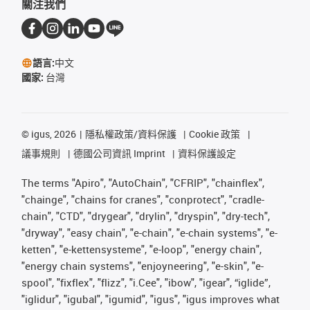
關注我們
語言:
中文
國家:
台灣
©
igus, 2026
隱私權政策/資料保護
Cookie 政策
議事規則
德國公司資訊 Imprint
資料保護設定
The terms "Apiro", "AutoChain", "CFRIP", "chainflex",
"chainge", "chains for cranes", "conprotect", "cradle-
chain", "CTD", "drygear", "drylin", "dryspin", "dry-tech",
"dryway", "easy chain", "e-chain", "e-chain systems", "e-
ketten", "e-kettensysteme", "e-loop", "energy chain",
"energy chain systems", "enjoyneering", "e-skin", "e-
spool", "fixflex", "flizz", "i.Cee", "ibow", "igear", “iglide”,
"iglidur", "igubal", "igumid", "igus", "igus improves what