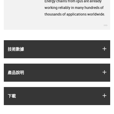
Energy chains from igus are already
working reliably in many hundreds of
thousands of applications worldwide.
igu
igus
技術數據
igus
產品說明
igus
下載