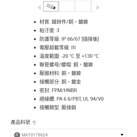
igus-icon-arrow-left
igus-icon-arrow-r
材質: 鑄鋅件/銅，鍍鎳
粘汙度: 3
防護等級: IP 66/67 [插接後]
電壓超載等級: III
溫度範圍: -20 °C 至 +130 °C
聯管螺母/螺帽: 銅，鍍鎳
壓圈材料: 銅，鍍鎳
接觸部分: 銅，鍍金
密封: FPM/HNBR
絕緣體: PA 6.6/PBT, UL 94/V0
接觸類型: 壓接銷
igus-icon-copy-clipboard
產品料號
igus-icon-lieferzeit
MAT0179624