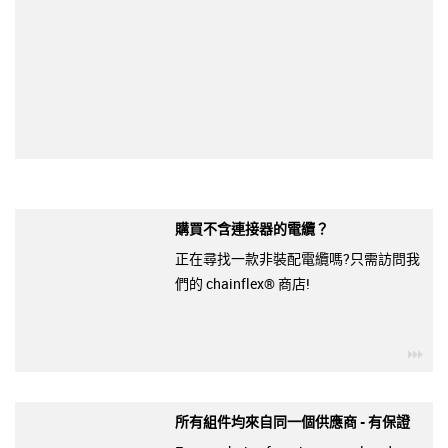
購買不含連接器的電纜？
正在尋找一款非裝配電纜嗎?只需訪問我
們的 chainflex® 商店!
igu
所有組件均來自同一個供應商 - 有保證