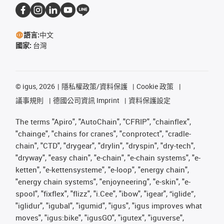
語言:
中文
國家:
台灣
©
igus, 2026
隱私權政策/資料保護
Cookie 政策
議事規則
德國公司資訊 Imprint
資料保護設定
The terms "Apiro", "AutoChain", "CFRIP", "chainflex",
"chainge", "chains for cranes", "conprotect", "cradle-
chain", "CTD", "drygear", "drylin", "dryspin", "dry-tech",
"dryway", "easy chain", "e-chain", "e-chain systems", "e-
ketten", "e-kettensysteme", "e-loop", "energy chain",
"energy chain systems", "enjoyneering", "e-skin", "e-
spool", "fixflex", "flizz", "i.Cee", "ibow", "igear", “iglide”,
"iglidur", "igubal", "igumid", "igus", "igus improves what
moves", "igus:bike", "igusGO", "igutex", "iguverse",