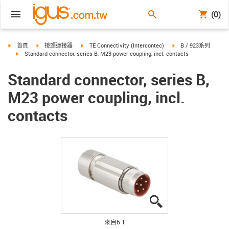
(0)
igus-icon-arrow-right
igus-icon-arrow-right
igus-icon-arrow-right
igus-icon-arrow-right
首頁
接頭連接器
TE Connectivity (Intercontec)
B / 923系列
igus-icon-arrow-right
Standard connector, series B, M23 power coupling, incl. contacts
Standard connector, series B,
M23 power coupling, incl.
contacts
igus-icon-lupe
igus-icon-lupe
igus-icon-lupe
igus-icon-lupe
igus-icon-lupe
igus-icon-lupe
來自6 1