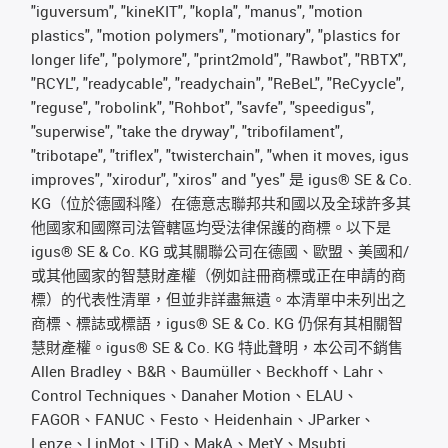
"iguversum", "kineKIT", "kopla", "manus", "motion
plastics", "motion polymers", "motionary", "plastics for
longer life", "polymore", "print2mold", "Rawbot", "RBTX",
"RCYL", "readycable", "readychain", "ReBeL", "ReCyycle",
"reguse", "robolink", "Rohbot", "savfe", "speedigus",
"superwise", "take the dryway", "tribofilament",
"tribotape", "triflex", "twisterchain", "when it moves, igus
improves", "xirodur", "xiros" and "yes" 是 igus® SE & Co.
KG（位於德國科隆）在德意志聯邦共和國以及全球許多其
他國家和國際司法管轄區均受法律保護的商標。以下是
igus® SE & Co. KG 或其關聯公司在德國、歐盟、美國和/
或其他國家的智慧財產權（例如註冊商標或正在申請的商
標）的代表性清單，但並非詳盡無遺。本清單中未列出之
商標、標誌或標語，igus® SE & Co. KG 仍保有其相關智
慧財產權。igus® SE & Co. KG 特此聲明，本公司不銷售
Allen Bradley、B&R、Baumüller、Beckhoff、Lahr、
Control Techniques、Danaher Motion、ELAU、
FAGOR、FANUC、Festo、Heidenhain、JParker、
Lenze、LinMot、LTiD、MakA、MetY、Msubti