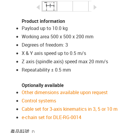
igus-icon-arrow-left
igus-icon-arrow-r
Product information
Payload up to 10.0 kg
Working area 500 x 500 x 200 mm
Degrees of freedom: 3
X & Y axis speed up to 0.5 m/s
Z axis (spindle axis) speed max 20 mm/s
Repeatability ± 0.5 mm
Optionally available
Other dimensions available upon request
Control systems
Cable set for 3-axis kinematics in 3, 5 or 10 m
e-chain set for DLE-RG-0014
igus-icon-copy-clipboard
產品料號