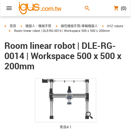
(0)
igus-icon-arrow-right
igus-icon-arrow-right
igus-icon-arrow-right
igus-icon-arrow-rig
首頁
機器人、機械手臂
線性機械手臂/單軸機器人
XYZ robots
igus-icon-arrow-right
Room linear robot | DLE-RG-0014 | Workspace 500 x 500 x 200mm
Room linear robot | DLE-RG-
0014 | Workspace 500 x 500 x
200mm
igus-icon-lupe
igus-icon-lupe
igus-icon-lupe
igus-icon-lupe
來自4 1