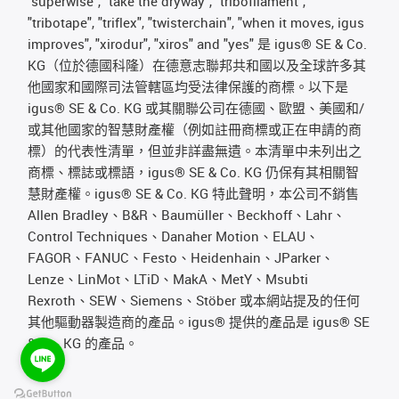
"superwise", "take the dryway", "tribofilament",
"tribotape", "triflex", "twisterchain", "when it moves, igus
improves", "xirodur", "xiros" and "yes" 是 igus® SE & Co.
KG（位於德國科隆）在德意志聯邦共和國以及全球許多其
他國家和國際司法管轄區均受法律保護的商標。以下是
igus® SE & Co. KG 或其關聯公司在德國、歐盟、美國和/
或其他國家的智慧財產權（例如註冊商標或正在申請的商
標）的代表性清單，但並非詳盡無遺。本清單中未列出之
商標、標誌或標語，igus® SE & Co. KG 仍保有其相關智
慧財產權。igus® SE & Co. KG 特此聲明，本公司不銷售
Allen Bradley、B&R、Baumüller、Beckhoff、Lahr、
Control Techniques、Danaher Motion、ELAU、
FAGOR、FANUC、Festo、Heidenhain、JParker、
Lenze、LinMot、LTiD、MakA、MetY、Msubti
Rexroth、SEW、Siemens、Stöber 或本網站提及的任何
其他驅動器製造商的產品。igus® 提供的產品是 igus® SE
& Co. KG 的產品。