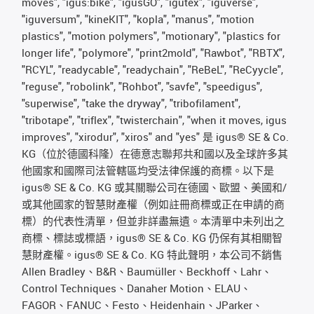
moves", "igus:bike", "igusGO", "igutex", "iguverse",
"iguversum", "kineKIT", "kopla", "manus", "motion
plastics", "motion polymers", "motionary", "plastics for
longer life", "polymore", "print2mold", "Rawbot", "RBTX",
"RCYL", "readycable", "readychain", "ReBeL", "ReCyycle",
"reguse", "robolink", "Rohbot", "savfe", "speedigus",
"superwise", "take the dryway", "tribofilament",
"tribotape", "triflex", "twisterchain", "when it moves, igus
improves", "xirodur", "xiros" and "yes" 是 igus® SE & Co.
KG（位於德國科隆）在德意志聯邦共和國以及全球許多其
他國家和國際司法管轄區均受法律保護的商標。以下是
igus® SE & Co. KG 或其關聯公司在德國、歐盟、美國和/
或其他國家的智慧財產權（例如註冊商標或正在申請的商
標）的代表性清單，但並非詳盡無遺。本清單中未列出之
商標、標誌或標語，igus® SE & Co. KG 仍保有其相關智
慧財產權。igus® SE & Co. KG 特此聲明，本公司不銷售
Allen Bradley、B&R、Baumüller、Beckhoff、Lahr、
Control Techniques、Danaher Motion、ELAU、
FAGOR、FANUC、Festo、Heidenhain、JParker、