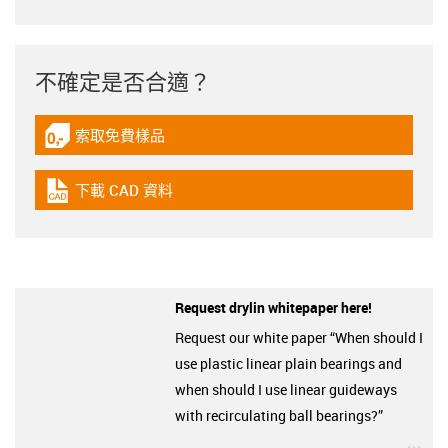
不確定是否合適？
索取免費樣品
igus-icon-gratismuster
下載 CAD 資料
igus-icon-cad-dateien
Request drylin whitepaper here!
Request our white paper “When should I
use plastic linear plain bearings and
when should I use linear guideways
with recirculating ball bearings?”
igu