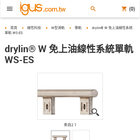
(0)
igus-icon-arrow-right
igus-icon-arrow-right
igus-icon-arrow-right
igus-icon-arrow-right
igus-icon-arrow-right
首頁
線性科技
W型滑軌
導軌
drylin® W 免上油線性系統
單軌 WS-ES
drylin® W 免上油線性系統單軌
WS-ES
igus-icon-lupe
igus-icon-lupe
來自2 1