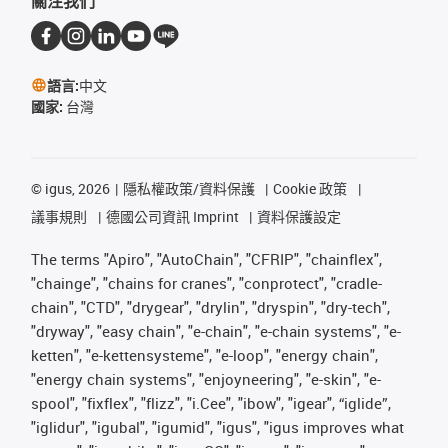
關注我們
語言:
中文
國家:
台灣
©
igus, 2026
隱私權政策/資料保護
Cookie 政策
議事規則
德國公司資訊 Imprint
資料保護設定
The terms "Apiro", "AutoChain", "CFRIP", "chainflex",
"chainge", "chains for cranes", "conprotect", "cradle-
chain", "CTD", "drygear", "drylin", "dryspin", "dry-tech",
"dryway", "easy chain", "e-chain", "e-chain systems", "e-
ketten", "e-kettensysteme", "e-loop", "energy chain",
"energy chain systems", "enjoyneering", "e-skin", "e-
spool", "fixflex", "flizz", "i.Cee", "ibow", "igear", “iglide”,
"iglidur", "igubal", "igumid", "igus", "igus improves what