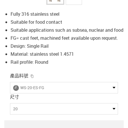
Fully 316 stainless steel
Suitable for food contact
Suitable applications such as subsea, nuclear and food
FG= cast feet, machined feet available upon request.
Design: Single Rail
Material: stainless steel 1.4571
Rail profile: Round
igus-icon-copy-clipboard
產品料號
igus-icon-lieferzeit
WS-20-ES-FG
尺寸
20