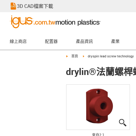
3D CAD檔案下載
線上商店
配置器
產品資訊
產業
igus-icon-arrow-right
igus-icon-arrow-right
首頁
dryspin lead screw technology
drylin®法蘭
igus
igus
來自2 1