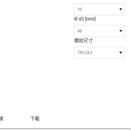
35
Ø d3 [mm]
48
螺紋尺寸
TR12X3
據
下載