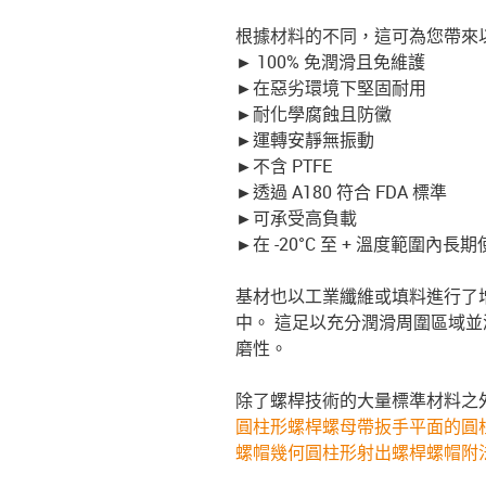
根據材料的不同，這可為您帶來
►
100% 免潤滑且免維護
►
在惡劣環境下堅固耐用
►
耐化學腐蝕且防黴
►
運轉安靜無振動
►
不含 PTFE
►
透過 A180 符合 FDA 標準
►
可承受高負載
►
在 -20°C 至 + 溫度範圍內長期使
基材也以工業纖維或填料進行了
中。 這足以充分潤滑周圍區域
磨性。
除了螺桿技術的大量標準材料之外
圓柱形螺桿螺母
帶扳手平面的圓
螺帽幾何
圓柱形射出螺桿螺帽
附