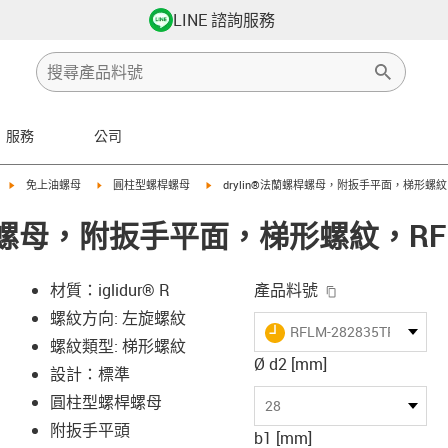
LINE 諮詢服務
服務
公司
igus-icon-arrow-right
igus-icon-arrow-right
igus-icon-arrow-right
免上油螺母
圓柱型螺桿螺母
drylin®法蘭螺桿螺母，附扳手平面，梯形螺紋
螺桿螺母，附扳手平面，梯形螺紋，RF
igus-icon-copy-
材質：iglidur® R
產品料號
螺紋方向: 左旋螺紋
igus-icon-lieferzeit
RFLM-282835TR12X3
螺紋類型: 梯形螺紋
Ø d2 [mm]
設計：標準
-icon-lupe
-icon-lupe
圓柱型螺桿螺母
28
附扳手平頭
b1 [mm]