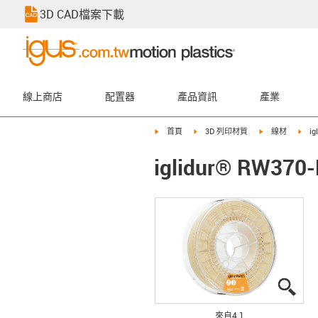
3D CAD檔案下載
線上商店
配置器
產品資訊
產業
igus-icon-arrow-right
igus-icon-arrow-right
igus-icon-arrow
igus
首頁
3D 列印材質
線材
i
iglidur® RW3
igus
igus
igus
igus
來自4 1