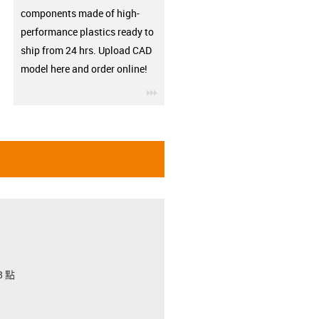
components made of high-
performance plastics ready to
ship from 24 hrs. Upload CAD
model here and order online!
igus-icon-3arrow
 點