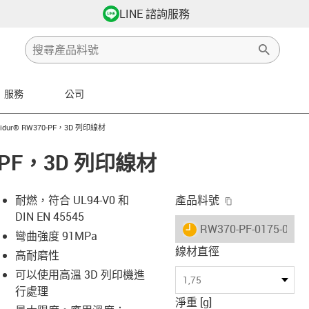
LINE 諮詢服務
服務
公司
-right
-icon-arrow-right
glidur® RW370-PF，3D 列印線材
70-PF，3D 列印線材
igus-icon-copy-
耐燃，符合 UL94-V0 和
產品料號
DIN EN 45545
igus-icon-lieferzeit
RW370-PF-0175-0750
彎曲強度 91MPa
線材直徑
高耐磨性
可以使用高溫 3D 列印機進
-icon-lupe
-icon-lupe
-icon-lupe
-icon-lupe
1,75
行處理
淨重 [g]