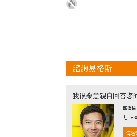
諮詢易格斯
我很樂意親自回答您
顏僑佑 J
+8
igus-i
傳送