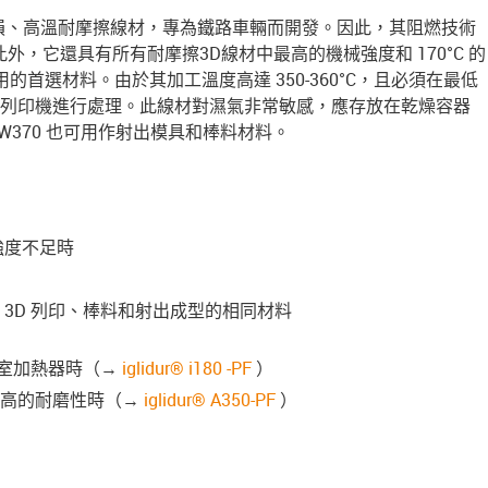
 是一種耐磨損、高溫耐摩擦線材，專為鐵路車輛而開發。因此，其阻燃技術
5。此外，它還具有所有耐摩擦3D線材中最高的機械強度和 170°C 的
首選材料。由於其加工溫度高達 350-360°C，且必須在最低
3D 列印機進行處理。此線材對濕氣非常敏感，應存放在乾燥容器
®RW370 也可用作射出模具和棒料材料。
強度不足時
 3D 列印、棒料和射出成型的相同材料
腔室加熱器時（→
iglidur® i180 -PF
）
常高的耐磨性時（→
iglidur® A350-PF
）