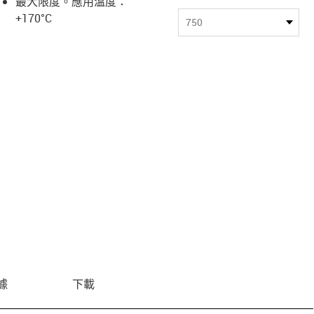
最大限度。應用溫度：
+170°C
us-icon-arrow-right
750
據
下載