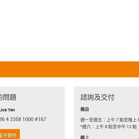
的問題
諮詢及交付
親自
oe Yen
86 4 2358 1000 #167
週一至週五：上午 7 點至晚上 8
con-phone
*週六：上午 8 點至中午 12 點
電子郵件
線上