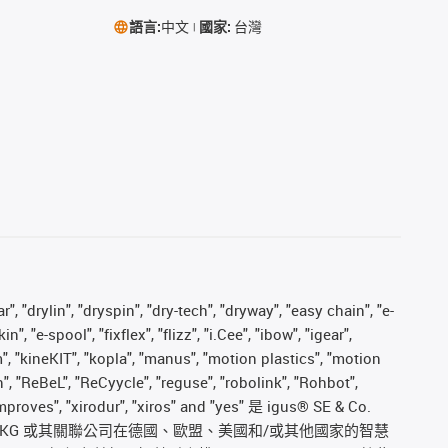
語言:
中文
國家:
台灣
, "drylin", "dryspin", "dry-tech", "dryway", "easy chain", "e-
"e-spool", "fixflex", "flizz", "i.Cee", "ibow", "igear",
m", "kineKIT", "kopla", "manus", "motion plastics", "motion
", "ReBeL", "ReCyycle", "reguse", "robolink", "Rohbot",
s improves", "xirodur", "xiros" and "yes" 是 igus® SE & Co.
. KG 或其關聯公司在德國、歐盟、美國和/或其他國家的智慧