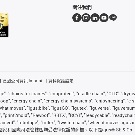
關注我們
德國公司資訊 Imprint
資料保護設定
", "chains for cranes", "conprotect", "cradle-chain", "CTD", "drygear"
op", "energy chain", "energy chain systems", "enjoyneering", "e-skin", 
es what moves", "igus:bike", "igusGO", "igutex", "iguverse", "iguversu
", "print2mold", "Rawbot", "RBTX", "RCYL", "readycable", "readychain
ilament", "tribotape", "triflex", "twisterchain", "when it moves, igu
國際司法管轄區均受法律保護的商標。以下是igus® SE & Co