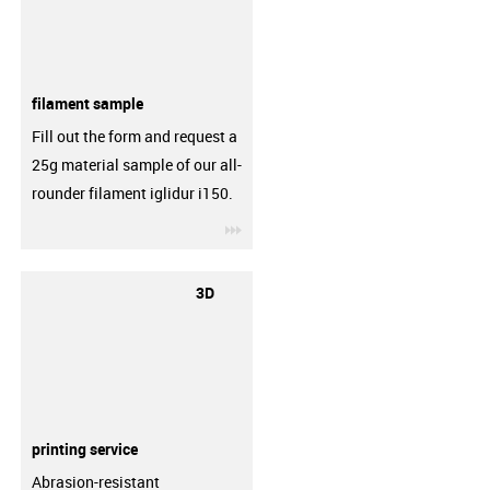
filament sample
Fill out the form and request a
25g material sample of our all-
rounder filament iglidur i150.
igus-icon-3arrow
3D
printing service
Abrasion-resistant