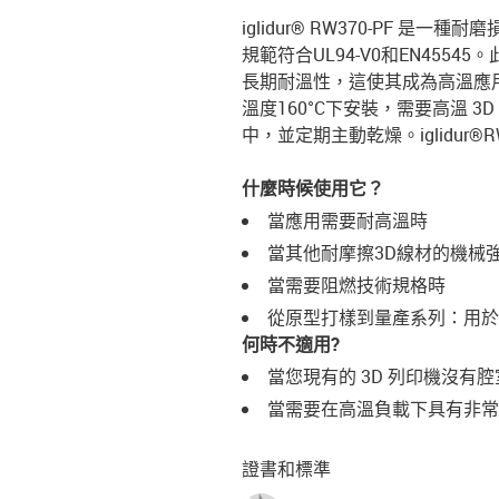
iglidur® RW370-PF
規範符合UL94-V0和EN4554
長期耐溫性，這使其成為高溫應用的
溫度160°C下安裝，需要高溫 
中，並定期主動乾燥。iglidur
什麼時候使用它？
當應用需要耐高溫時
當其他耐摩擦3D線材的機械
當需要阻燃技術規格時
從原型打樣到量產系列：用於
何時不適用?
當您現有的 3D 列印機沒有
當需要在高溫負載下具有非
證書和標準