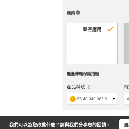
應用
igus-i
懸空應用
能量傳輸保護拖鏈
igus-icon-copy-cli
產品料號
內寬
igus-icon-lieferzeit
E6.40.040.063.0.ESD
4
我們可以為您改進什麼？請與我們分享您的回饋。
讚