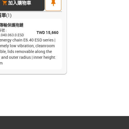
cart
pin
加入購物車
清單
(
1
)
傳輸保護拖鏈
料號
:
TWD 15,660
.040.063.0.ESD
energy chain E6.40 ESD series |
emely low vibration, cleanroom
ble, lids removable along the
 and outer radius | inner height:
m