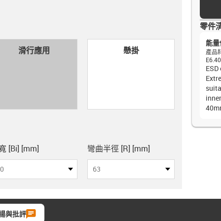
零件
能量
con-check
滑行應用
懸掛
產品
E6.40
ESD 
Extr
suita
inner
40m
pboard
 [Bi] [mm]
彎曲半徑 [R] [mm]
0
63
揚與批評