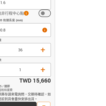
點非行程中心點
info
m)
in® 拖鏈長度 (mm)
info
量
+
數
+
TWD 15,660
5 / 鏈節
值稅和運費
際庫存請來電詢問，交期待確認，如
opdown-up
提前到貨會盡快安排出貨。