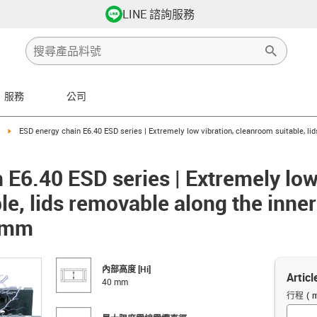
LINE 諮詢服務
服務
公司
igus-icon-arrow-right
ESD energy chain E6.40 ESD series | Extremely low vibration, cleanroom suitable, lid
E6.40 ESD series | Extremely low
e, lids removable along the inner
40mm
內部高度 [Hi]
Articl
40 mm
行程 ( 