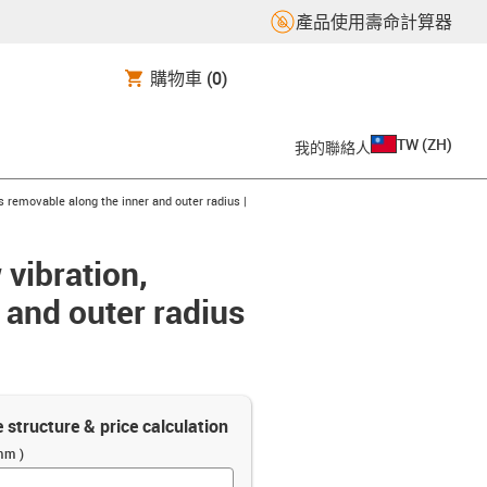
產品使用壽命計算器
購物車
(0)
TW
(
ZH
)
我的聯絡人
s removable along the inner and outer radius |
 vibration,
 and outer radius
e structure & price calculation
mm )