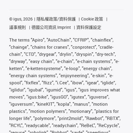
©
igus, 2026
隱私權政策/資料保護
Cookie 政策
議事規則
德國公司資訊 Imprint
資料保護設定
The terms "Apiro", "AutoChain", "CFRIP", "chainflex",
"chainge", "chains for cranes", "conprotect", "cradle-
chain", "CTD", "drygear", "drylin", "dryspin", "dry-tech",
"dryway", "easy chain", "e-chain", "e-chain systems", "e-
ketten", "e-kettensysteme", "e-loop", "energy chain",
"energy chain systems", "enjoyneering", "e-skin", "e-
spool", "fixflex", "flizz", "i.Cee", "ibow", "igear", “iglide”,
"iglidur", "igubal", "igumid", "igus", "igus improves what
moves", "igus:bike", "igusGO", "igutex", "iguverse",
"iguversum", "kineKIT", "kopla", "manus", "motion
plastics", "motion polymers", "motionary", "plastics for
longer life", "polymore", "print2mold", "Rawbot", "RBTX",
"RCYL", "readycable", "readychain", "ReBeL", "ReCyycle",
"reguse", "robolink", "Rohbot", "savfe", "speedigus",