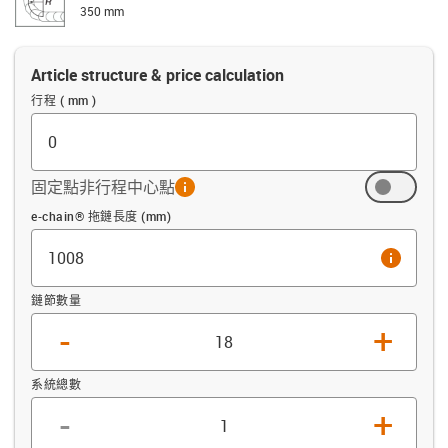
350 mm
Article structure & price calculation
行程 ( mm )
固定點非行程中心點
info
抵消 (mm)
e-chain® 拖鏈長度 (mm)
info
鏈節數量
-
+
系統總數
-
+