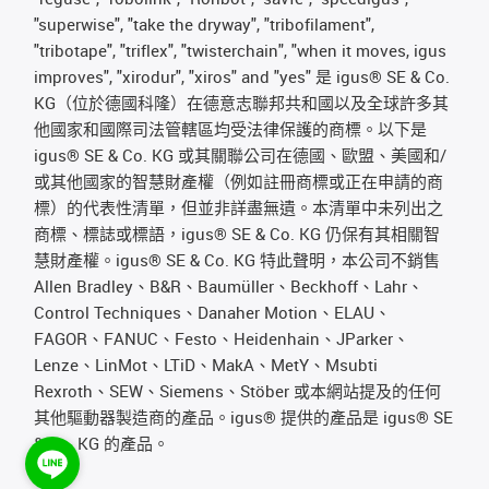
"superwise", "take the dryway", "tribofilament",
"tribotape", "triflex", "twisterchain", "when it moves, igus
improves", "xirodur", "xiros" and "yes" 是 igus® SE & Co.
KG（位於德國科隆）在德意志聯邦共和國以及全球許多其
他國家和國際司法管轄區均受法律保護的商標。以下是
igus® SE & Co. KG 或其關聯公司在德國、歐盟、美國和/
或其他國家的智慧財產權（例如註冊商標或正在申請的商
標）的代表性清單，但並非詳盡無遺。本清單中未列出之
商標、標誌或標語，igus® SE & Co. KG 仍保有其相關智
慧財產權。igus® SE & Co. KG 特此聲明，本公司不銷售
Allen Bradley、B&R、Baumüller、Beckhoff、Lahr、
Control Techniques、Danaher Motion、ELAU、
FAGOR、FANUC、Festo、Heidenhain、JParker、
Lenze、LinMot、LTiD、MakA、MetY、Msubti
Rexroth、SEW、Siemens、Stöber 或本網站提及的任何
其他驅動器製造商的產品。igus® 提供的產品是 igus® SE
& Co. KG 的產品。