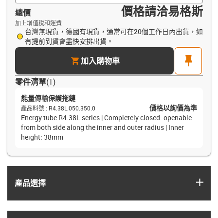
價格請洽易格斯
總價
加上增值稅和運費
台灣無現貨，德國有現貨，通常可在20個工作日內出貨，如
有提前到貨會盡快安排出貨。
cart
pin
加入購物車
零件清單
(
1
)
能量傳輸保護拖鏈
價格以詢價為準
產品料號
:
R4.38L.050.350.0
Energy tube R4.38L series | Completely closed: openable
from both side along the inner and outer radius | Inner
height: 38mm
igus
產品選擇