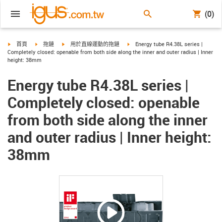
(0)
igus-icon-arrow-right
igus-icon-arrow-right
igus-icon-arrow-right
igus-icon-arrow-right
首頁
拖鏈
用於直線運動的拖鏈
Energy tube R4.38L series |
Completely closed: openable from both side along the inner and outer radius | Inner
height: 38mm
Energy tube R4.38L series |
Completely closed: openable
from both side along the inner
and outer radius | Inner height:
38mm