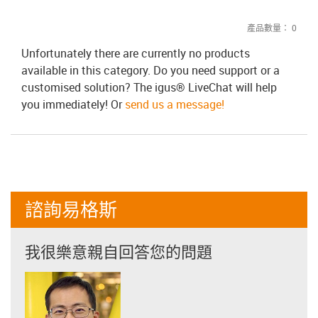
產品數量：
0
Unfortunately there are currently no products
available in this category. Do you need support or a
customised solution? The igus® LiveChat will help
you immediately! Or
send us a message!
諮詢易格斯
我很樂意親自回答您的問題