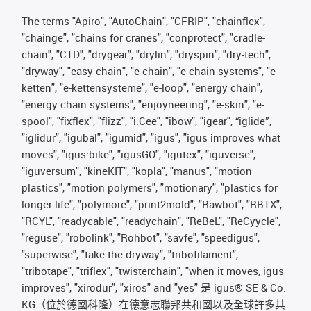
The terms "Apiro", "AutoChain", "CFRIP", "chainflex",
"chainge", "chains for cranes", "conprotect", "cradle-
chain", "CTD", "drygear", "drylin", "dryspin", "dry-tech",
"dryway", "easy chain", "e-chain", "e-chain systems", "e-
ketten", "e-kettensysteme", "e-loop", "energy chain",
"energy chain systems", "enjoyneering", "e-skin", "e-
spool", "fixflex", "flizz", "i.Cee", "ibow", "igear", “iglide”,
"iglidur", "igubal", "igumid", "igus", "igus improves what
moves", "igus:bike", "igusGO", "igutex", "iguverse",
"iguversum", "kineKIT", "kopla", "manus", "motion
plastics", "motion polymers", "motionary", "plastics for
longer life", "polymore", "print2mold", "Rawbot", "RBTX",
"RCYL", "readycable", "readychain", "ReBeL", "ReCyycle",
"reguse", "robolink", "Rohbot", "savfe", "speedigus",
"superwise", "take the dryway", "tribofilament",
"tribotape", "triflex", "twisterchain", "when it moves, igus
improves", "xirodur", "xiros" and "yes" 是 igus® SE & Co.
KG（位於德國科隆）在德意志聯邦共和國以及全球許多其