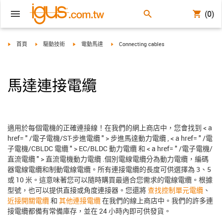
(0)
igus-icon-arrow-right
igus-icon-arrow-right
igus-icon-arrow-right
igus-icon-arrow-right
首頁
驅動技術
電動馬達
Connecting cables
馬達連接電纜
適用於每個電機的正確連接線！在我們的網上商店中，您會找到 < a
href= " /電子電機/ST-步進電纜 " > 步進馬達動力電纜 , < a href= " /電
子電機/CBLDC 電纜 " > EC/BLDC 動力電纜 和 < a href= " /電子電機/
直流電纜 " > 直流電機動力電纜 .個別電線電纜分為動力電纜，編碼
器電線電纜和制動電線電纜。所有連接電纜的長度可供選擇為 3、5
或 10 米。這意味著您可以隨時購買最適合您需求的電線電纜。根據
型號，也可以提供直接或角度連接器。您還將
查找控制單元電纜
、
近接開關電纜
和
其他連接電纜
在我們的線上商店中。我們的許多連
接電纜都備有常備庫存，並在 24 小時內即可供發貨。