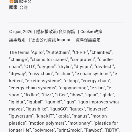
語言:
中文
國家:
台灣
©
igus, 2026
隱私權政策/資料保護
Cookie 政策
議事規則
德國公司資訊 Imprint
資料保護設定
The terms "Apiro", "AutoChain", "CFRIP", "chainflex",
"chainge", "chains for cranes", "conprotect", "cradle-
chain", "CTD", "drygear", "drylin", "dryspin", "dry-tech",
"dryway", "easy chain", "e-chain", "e-chain systems", "e-
ketten", "e-kettensysteme", "e-loop", "energy chain",
"energy chain systems", "enjoyneering", "e-skin", "e-
spool", "fixflex", "flizz", "i.Cee", "ibow", "igear", “iglide”,
"iglidur", "igubal", "igumid", "igus", "igus improves what
moves", "igus:bike", "igusGO", "igutex", "iguverse",
"iguversum", "kineKIT", "kopla", "manus", "motion
plastics", "motion polymers", "motionary", "plastics for
longer life", "polymore", "print2mold", "Rawbot", "RBTX",