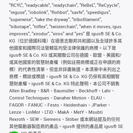
"RCYL", "readycable", "readychain", "ReBeL", "ReCyycle",
"reguse", "robolink", "Rohbot", "savfe", "speedigus",
"superwise", "take the dryway", "tribofilament",
"tribotape", "triflex", "twisterchain", "when it moves, igus
improves", "xirodur", "xiros" and "yes" 是 igus® SE & Co.
KG（位於德國科隆）在德意志聯邦共和國以及全球許多其
他國家和國際司法管轄區均受法律保護的商標。以下是
igus® SE & Co. KG 或其關聯公司在德國、歐盟、美國和/
或其他國家的智慧財產權（例如註冊商標或正在申請的商
標）的代表性清單，但並非詳盡無遺。本清單中未列出之
商標、標誌或標語，igus® SE & Co. KG 仍保有其相關智
慧財產權。igus® SE & Co. KG 特此聲明，本公司不銷售
Allen Bradley、B&R、Baumüller、Beckhoff、Lahr、
Control Techniques、Danaher Motion、ELAU、
FAGOR、FANUC、Festo、Heidenhain、JParker、
Lenze、LinMot、LTiD、MakA、MetY、Msubti
Rexroth、SEW、Siemens、Stöber 或本網站提及的任何
其他驅動器製造商的產品。igus® 提供的產品是 igus® SE