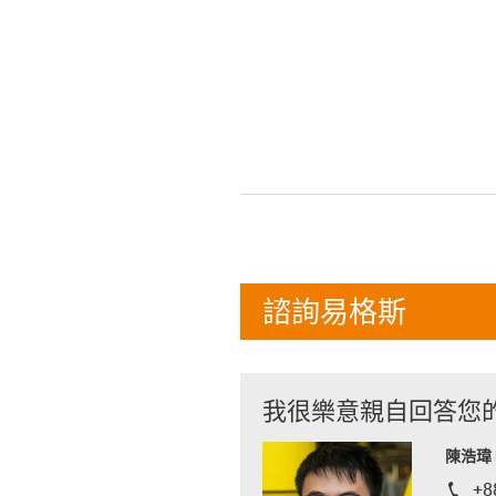
諮詢易格斯
我很樂意親自回答您
陳浩瑋 R
+8
igus-i