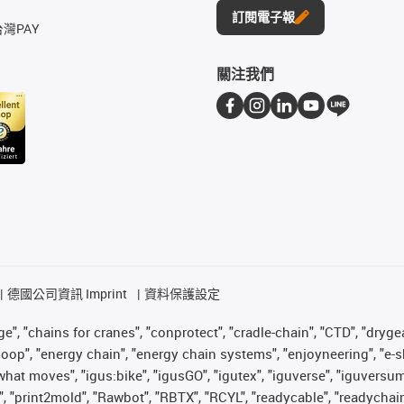
訂閱電子報
台灣PAY
關注我們
德國公司資訊 Imprint
資料保護設定
", "chains for cranes", "conprotect", "cradle-chain", "CTD", "drygear"
op", "energy chain", "energy chain systems", "enjoyneering", "e-skin", 
es what moves", "igus:bike", "igusGO", "igutex", "iguverse", "iguversu
", "print2mold", "Rawbot", "RBTX", "RCYL", "readycable", "readychain