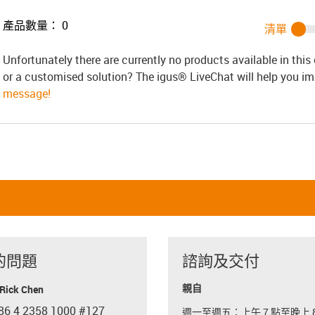
產品數量：
0
清單
Unfortunately there are currently no products available in thi
or a customised solution? The igus® LiveChat will help you i
message!
的問題
諮詢及交付
親自
ick Chen
86 4 2358 1000 #127
週一至週五：上午 7 點至晚上 8
con-phone