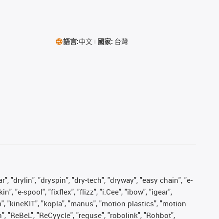
語言:
中文
國家:
台灣
, "drylin", "dryspin", "dry-tech", "dryway", "easy chain", "e-
"e-spool", "fixflex", "flizz", "i.Cee", "ibow", "igear",
m", "kineKIT", "kopla", "manus", "motion plastics", "motion
", "ReBeL", "ReCyycle", "reguse", "robolink", "Rohbot",