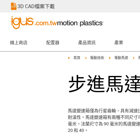
3D CAD檔案下載
線上商店
配置器
產品資訊
產業
igus-icon-arrow-right
igus-icon-arrow-right
igus-icon-arrow-rig
igu
首頁
驅動技術
電動馬達
步進馬
馬達變速箱僅為行星齒輪，具有減速比。變
耐溫性。馬達變速箱有兩種不同尺寸可供選擇。
毫米。法蘭尺寸為 90 毫米的馬達變速
20 和 40。