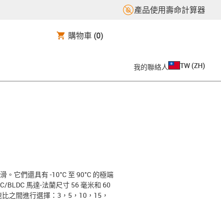
產品使用壽命計算器
購物車
(0)
TW
(
ZH
)
我的聯絡人
還具有 -10°C 至 90°C 的極端
LDC 馬達-法蘭尺寸 56 毫米和 60
速比之間進行選擇：3，5，10，15，