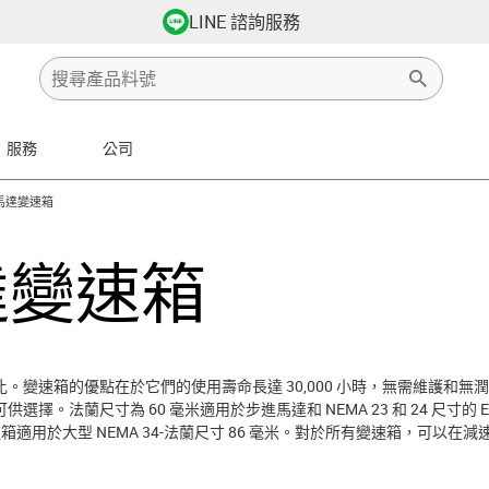
LINE 諮詢服務
服務
公司
ht
s-icon-arrow-right
馬達變速箱
達變速箱
速箱的優點在於它們的使用壽命長達 30,000 小時，無需維護和無潤滑。它們
法蘭尺寸為 60 毫米適用於步進馬達和 NEMA 23 和 24 尺寸的 EC/B
箱適用於大型 NEMA 34-法蘭尺寸 86 毫米。對於所有變速箱，可以在減