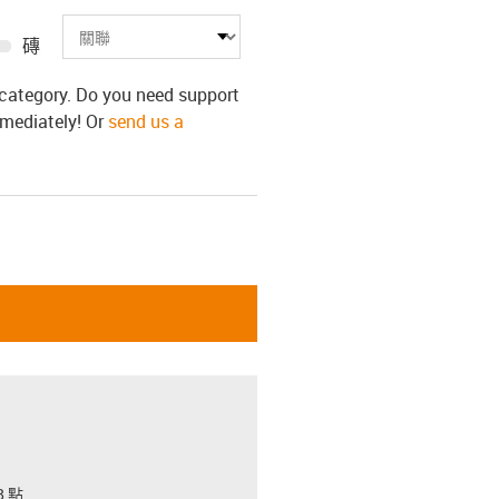
磚
s category. Do you need support
mmediately! Or
send us a
 點