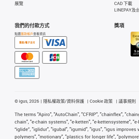
展覽
CAD 下載
LINEPAY及
我們的付款方式
獎項
點選
匯款帳戶
查看資訊
匯款/電子支付
©
igus, 2026
隱私權政策/資料保護
Cookie 政策
議事規則
The terms "Apiro", "AutoChain", "CFRIP", "chainflex", "chainge
chain", "e-chain systems", "e-ketten", "e-kettensysteme", "e-lo
“iglide”, "iglidur", "igubal", "igumid", "igus", "igus improv
polymers", "motionary", "plastics for longer life", "polymore