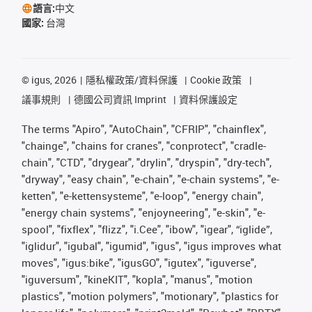
語言:
中文
國家:
台灣
©
igus, 2026
隱私權政策/資料保護
Cookie 政策
議事規則
德國公司資訊 Imprint
資料保護設定
The terms "Apiro", "AutoChain", "CFRIP", "chainflex",
"chainge", "chains for cranes", "conprotect", "cradle-
chain", "CTD", "drygear", "drylin", "dryspin", "dry-tech",
"dryway", "easy chain", "e-chain", "e-chain systems", "e-
ketten", "e-kettensysteme", "e-loop", "energy chain",
"energy chain systems", "enjoyneering", "e-skin", "e-
spool", "fixflex", "flizz", "i.Cee", "ibow", "igear", “iglide”,
"iglidur", "igubal", "igumid", "igus", "igus improves what
moves", "igus:bike", "igusGO", "igutex", "iguverse",
"iguversum", "kineKIT", "kopla", "manus", "motion
plastics", "motion polymers", "motionary", "plastics for