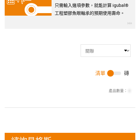
只需輸入幾項參數，就能計算 igubal®
工程塑膠魚眼軸承的預期使用壽命。
igu
清單
磚
產品數量：
0