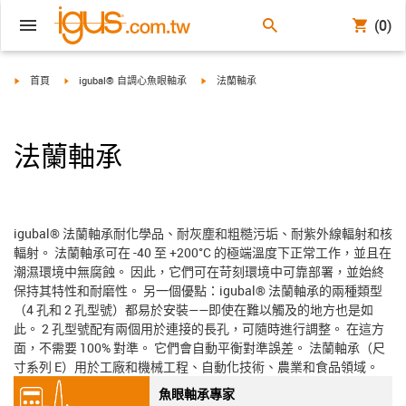
(0)
igus-icon-arrow-right
igus-icon-arrow-right
igus-icon-arrow-right
首頁
igubal® 自調心魚眼軸承
法蘭軸承
法蘭軸承
igubal® 法蘭軸承耐化學品、耐灰塵和粗糙污垢、耐紫外線輻射和核
輻射。 法蘭軸承可在 -40 至 +200°C 的極端溫度下正常工作，並且在
潮濕環境中無腐蝕。 因此，它們可在苛刻環境中可靠部署，並始終
保持其特性和耐磨性。 另一個優點：igubal® 法蘭軸承的兩種類型
（4 孔和 2 孔型號）都易於安裝——即使在難以觸及的地方也是如
此。 2 孔型號配有兩個用於連接的長孔，可隨時進行調整。 在這方
面，不需要 100% 對準。 它們會自動平衡對準誤差。 法蘭軸承（尺
寸系列 E）用於工廠和機械工程、自動化技術、農業和食品領域。
魚眼軸承專家