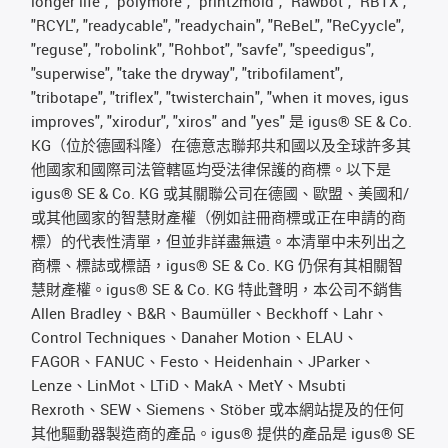
longer life", "polymore", "print2mold", "Rawbot", "RBTX",
"RCYL", "readycable", "readychain", "ReBeL", "ReCyycle",
"reguse", "robolink", "Rohbot", "savfe", "speedigus",
"superwise", "take the dryway", "tribofilament",
"tribotape", "triflex", "twisterchain", "when it moves, igus
improves", "xirodur", "xiros" and "yes" 是 igus® SE & Co.
KG（位於德國科隆）在德意志聯邦共和國以及全球許多其
他國家和國際司法管轄區均受法律保護的商標。以下是
igus® SE & Co. KG 或其關聯公司在德國、歐盟、美國和/
或其他國家的智慧財產權（例如註冊商標或正在申請的商
標）的代表性清單，但並非詳盡無遺。本清單中未列出之
商標、標誌或標語，igus® SE & Co. KG 仍保有其相關智
慧財產權。igus® SE & Co. KG 特此聲明，本公司不銷售
Allen Bradley、B&R、Baumüller、Beckhoff、Lahr、
Control Techniques、Danaher Motion、ELAU、
FAGOR、FANUC、Festo、Heidenhain、JParker、
Lenze、LinMot、LTiD、MakA、MetY、Msubti
Rexroth、SEW、Siemens、Stöber 或本網站提及的任何
其他驅動器製造商的產品。igus® 提供的產品是 igus® SE