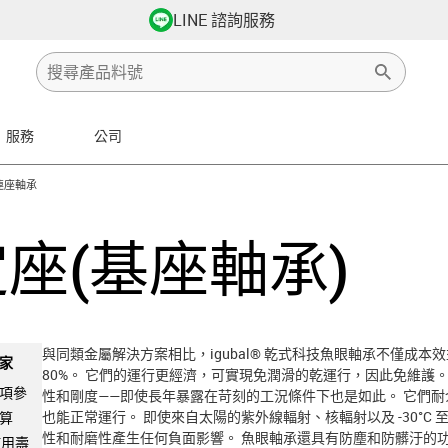
LINE 諮詢服務
服務
公司
s-icon-arrow-right
連座軸承
座(基座軸承)
與同類金屬解決方案相比，igubal® 乾式科技魚眼軸承不僅成本效
家
80%。 它們的運行更經濟，可實現免潤滑的乾運行，因此免維護。 i
項參
性和剛度——即使長年暴露在苛刻的工況條件下也是如此。 它們
也能正常運行。 即使來自太陽的紫外線輻射、核輻射以及 -30°C 至
算
性和耐磨性產生任何負面影響。 魚眼軸承還具有防塵和防髒汙的功
使用壽