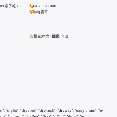
s® 電子報。
04-2358-1000
聯絡表單
語言:
中文
國家:
台灣
, "drylin", "dryspin", "dry-tech", "dryway", "easy chain", "e-
"e-spool", "fixflex", "flizz", "i.Cee", "ibow", "igear",