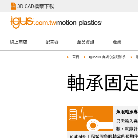
3D CAD檔案下載
線上商店
配置器
產品資訊
產業
igus-icon-arrow-right
igus-icon-arrow-right
igu
首頁
igubal® 自調心魚眼軸承
軸承固定
魚眼軸承專
只需輸入幾
數，就能計
igubal® 工程塑膠魚眼軸承的預期