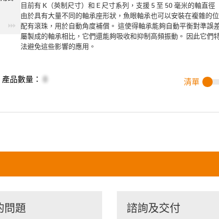
目前有 K（英制尺寸）和 E 尺寸系列，支援 5 至 50 毫米的軸直徑（
由於具有大量不同的軸承座形狀，魚眼軸承也可以安裝在複雜的位
igus-icon-3arrow
配有滾珠，用於自動角度補償。 這使得軸承能夠自動平衡對準誤差
屬製成的軸承相比，它們還能夠吸收和抑制高頻振動。 因此它們
法避免這些影響的應用。
產品數量：
0
清單
的問題
諮詢及交付