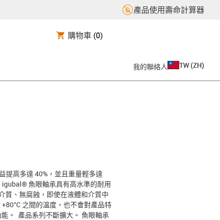
產品使用壽命計算器
購物車
(0)
TW
(
ZH
)
我的聯絡人
益提高多達 40%，並且重量輕多達
gubal® 魚眼軸承具有高水準的耐用
耐介質、無腐蝕，即使在液體和介質中
 +80°C 之間的溫度，也不會對產品特
能。 產品系列不斷擴大。 魚眼軸承