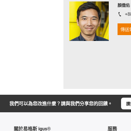
顏僑佑 J
+8
igus-i
傳送
我們可以為您改進什麼？請與我們分享您的回饋。
讚
關於易格斯 igus®
服務