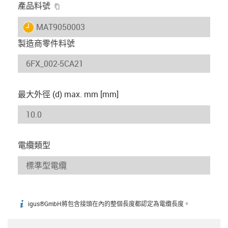
igus-icon-copy-clipboard
產品料號
igus-icon-lieferzeit
MAT9050003
製造商零件料號
最大外徑 (d) max. mm [mm]
電纜類型
igus®GmbH將包含接頭在內的整個長度都認定為電纜長度。
igus-icon-info