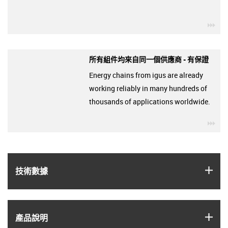
igu
所有組件均來自同一個供應商 - 有保證
Energy chains from igus are already
working reliably in many hundreds of
thousands of applications worldwide.
igu
igus
技術數據
igus
產品說明