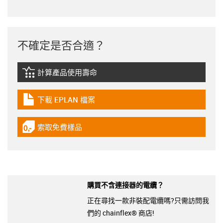
不確定是否合適？
計算產品使用壽命
igus-icon-lebensdauerrechner
下載 EPLAN 檔案
igus-icon-download-plan
索取免費樣品
igus-icon-gratismuster
購買不含連接器的電纜？
正在尋找一款非裝配電纜嗎?只需訪問我
們的 chainflex® 商店!