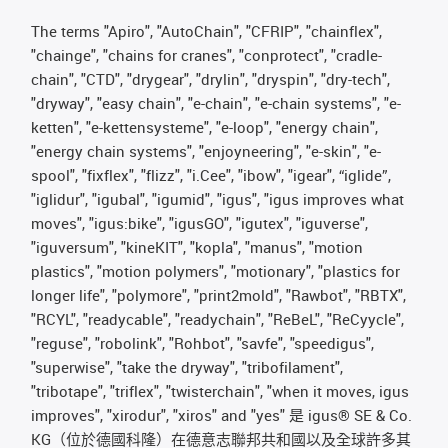
The terms "Apiro", "AutoChain", "CFRIP", "chainflex",
"chainge", "chains for cranes", "conprotect", "cradle-
chain", "CTD", "drygear", "drylin", "dryspin", "dry-tech",
"dryway", "easy chain", "e-chain", "e-chain systems", "e-
ketten", "e-kettensysteme", "e-loop", "energy chain",
"energy chain systems", "enjoyneering", "e-skin", "e-
spool", "fixflex", "flizz", "i.Cee", "ibow", "igear", “iglide”,
"iglidur", "igubal", "igumid", "igus", "igus improves what
moves", "igus:bike", "igusGO", "igutex", "iguverse",
"iguversum", "kineKIT", "kopla", "manus", "motion
plastics", "motion polymers", "motionary", "plastics for
longer life", "polymore", "print2mold", "Rawbot", "RBTX",
"RCYL", "readycable", "readychain", "ReBeL", "ReCyycle",
"reguse", "robolink", "Rohbot", "savfe", "speedigus",
"superwise", "take the dryway", "tribofilament",
"tribotape", "triflex", "twisterchain", "when it moves, igus
improves", "xirodur", "xiros" and "yes" 是 igus® SE & Co.
KG（位於德國科隆）在德意志聯邦共和國以及全球許多其