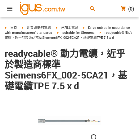
(0)
igus-icon-arrow-right
igus-icon-arrow-right
igus-icon-arrow-right
igus-icon-arrow-right
首頁
用於運動的電纜
已加工電纜
Drive cables in accordance
igus-icon-arrow-right
igus-icon-arrow-right
with manufacturers' standards
suitable for Siemens
readycable® 動力
電纜，近乎於製造商標準Siemens6FX_002-5CA21，基礎電纜TPE 7.5 x d
readycable® 動力電纜，近乎
於製造商標準
Siemens6FX_002-5CA21，基
礎電纜TPE 7.5 x d
igus-icon-lupe
igus-icon-lupe