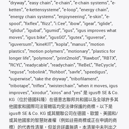
"dryway", "easy chain", "e-chain", "e-chain systems", "e-
ketten", "e-kettensysteme", "e-loop", "energy chain",
"energy chain systems", "enjoyneering", "e-skin", "e-
spool", "fixflex", "flizz", "i.Cee", "ibow", "igear", “iglide”,
"iglidur", "igubal", "igumid", "igus", "igus improves what
moves", "igus:bike", "igusGO", "igutex", "iguverse",
"iguversum", "kineKIT", "kopla", "manus", "motion
plastics", "motion polymers", "motionary", "plastics for
longer life", "polymore", "print2mold", "Rawbot", "RBTX",
"RCYL", "readycable", "readychain", "ReBeL", "ReCyycle",
"reguse", "robolink", "Rohbot", "savfe", "speedigus",
"superwise", "take the dryway", "tribofilament",
"tribotape", "triflex", "twisterchain", "when it moves, igus
improves", "xirodur", "xiros" and "yes" 是 igus® SE & Co.
KG（位於德國科隆）在德意志聯邦共和國以及全球許多其
他國家和國際司法管轄區均受法律保護的商標。以下是
igus® SE & Co. KG 或其關聯公司在德國、歐盟、美國和/
或其他國家的智慧財產權（例如註冊商標或正在申請的商
標）的代表性清單，但並非詳盡無遺。本清單中未列出之