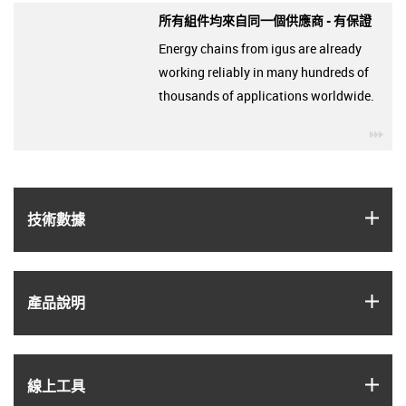
所有組件均來自同一個供應商 - 有保證
Energy chains from igus are already
working reliably in many hundreds of
thousands of applications worldwide.
igu
igus
技術數據
igus
產品說明
igus
線上工具