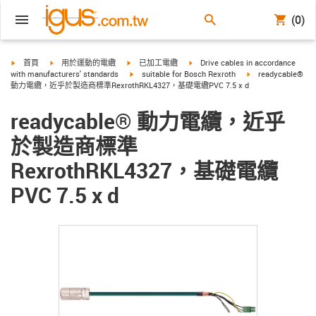
(0)
igus-icon-arrow-right
igus-icon-arrow-right
igus-icon-arrow-right
igus-icon-arrow-right
首頁
用於運動的電纜
已加工電纜
Drive cables in accordance
igus-icon-arrow-right
igus-icon-arrow-rig
with manufacturers' standards
suitable for Bosch Rexroth
readycable®
動力電纜，近乎於製造商標準RexrothRKL4327，基礎電纜PVC 7.5 x d
readycable® 動力電纜，近乎
於製造商標準
RexrothRKL4327，基礎電纜
PVC 7.5 x d