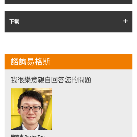
igus
下載
諮詢易格斯
我很樂意親自回答您的問題
訾柏杰 Dexter Tzu