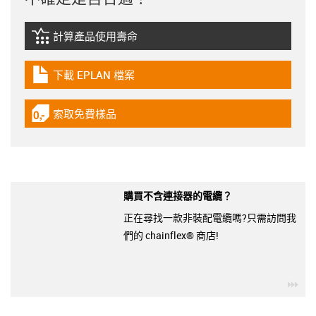
計算產品使用壽命
igus-icon-lebensdauerrechner
下載 EPLAN 檔案
igus-icon-download-plan
索取免費樣品
igus-icon-gratismuster
購買不含連接器的電纜？
正在尋找一款非裝配電纜嗎?只需訪問我
們的 chainflex® 商店!
igu