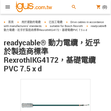
(0)
igus-icon-arrow-right
igus-icon-arrow-right
igus-icon-arrow-right
igus-icon-arrow-right
首頁
用於運動的電纜
已加工電纜
Drive cables in accordance
igus-icon-arrow-right
igus-icon-arrow-rig
with manufacturers' standards
suitable for Bosch Rexroth
readycable®
動力電纜，近乎於製造商標準RexrothIKG4172，基礎電纜PVC 7.5 x d
readycable® 動力電纜，近乎
於製造商標準
RexrothIKG4172，基礎電纜
PVC 7.5 x d