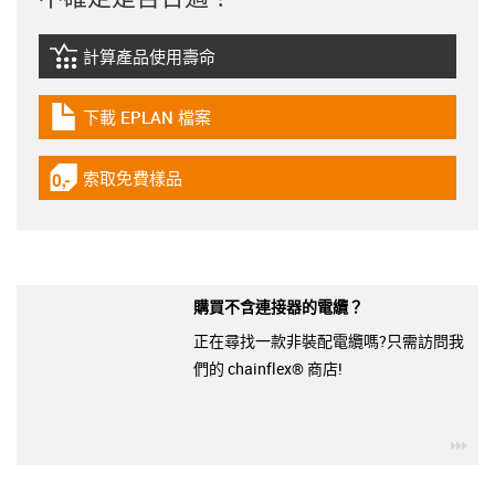
計算產品使用壽命
igus-icon-lebensdauerrechner
下載 EPLAN 檔案
igus-icon-download-plan
索取免費樣品
igus-icon-gratismuster
購買不含連接器的電纜？
正在尋找一款非裝配電纜嗎?只需訪問我
們的 chainflex® 商店!
igu