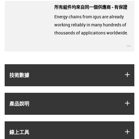
所有組件均來自同一個供應商 - 有保證
Energy chains from igus are already
working reliably in many hundreds of
thousands of applications worldwide.
igu
igus
技術數據
igus
產品說明
igus
線上工具