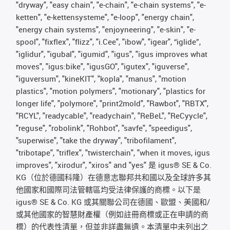
"dryway", "easy chain", "e-chain", "e-chain systems", "e-
ketten", "e-kettensysteme", "e-loop", "energy chain",
"energy chain systems", "enjoyneering", "e-skin", "e-
spool", "fixflex", "flizz", "i.Cee", "ibow", "igear", “iglide”,
"iglidur", "igubal", "igumid", "igus", "igus improves what
moves", "igus:bike", "igusGO", "igutex", "iguverse",
"iguversum", "kineKIT", "kopla", "manus", "motion
plastics", "motion polymers", "motionary", "plastics for
longer life", "polymore", "print2mold", "Rawbot", "RBTX",
"RCYL", "readycable", "readychain", "ReBeL", "ReCyycle",
"reguse", "robolink", "Rohbot", "savfe", "speedigus",
"superwise", "take the dryway", "tribofilament",
"tribotape", "triflex", "twisterchain", "when it moves, igus
improves", "xirodur", "xiros" and "yes" 是 igus® SE & Co.
KG（位於德國科隆）在德意志聯邦共和國以及全球許多其
他國家和國際司法管轄區均受法律保護的商標。以下是
igus® SE & Co. KG 或其關聯公司在德國、歐盟、美國和/
或其他國家的智慧財產權（例如註冊商標或正在申請的商
標）的代表性清單，但並非詳盡無遺。本清單中未列出之