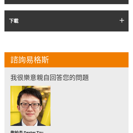
igus
下載
諮詢易格斯
我很樂意親自回答您的問題
訾柏杰 Dexter Tzu