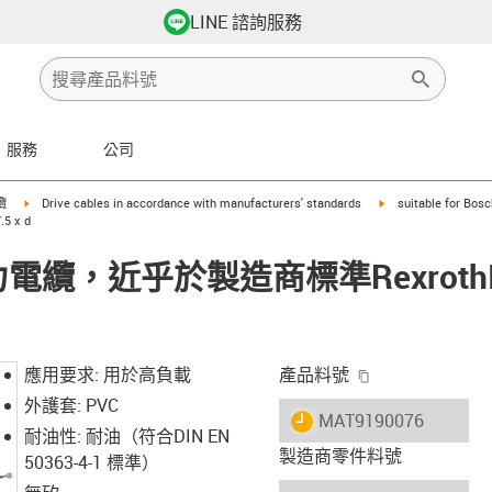
LINE 諮詢服務
服務
公司
row-right
igus-icon-arrow-right
igus-icon-arrow-righ
纜
Drive cables in accordance with manufacturers' standards
suitable for Bos
 x d
® 動力電纜，近乎於製造商標準Rexroth
igus-icon-copy-
應用要求: 用於高負載
產品料號
外護套: PVC
igus-icon-lieferzeit
MAT9190076
耐油性: 耐油（符合DIN EN
製造商零件料號
50363-4-1 標準）