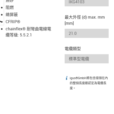
無矽
阻燃
總屏蔽
最大外徑 (d) max. mm
igus-icon-lupe
CFRIP®
[mm]
chainflex® 耐彎曲電線電
纜等級: 5.5.2.1
電纜類型
igus®GmbH將包含接頭在內
igus-icon-info
的整個長度都認定為電纜長
度。