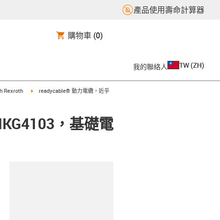
產品使用壽命計算器
購物車
(0)
TW
(
ZH
)
我的聯絡人
t
igus-icon-arrow-right
ch Rexroth
readycable® 動力電纜，近乎
IKG4103，基礎電
clipboard