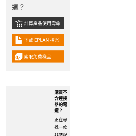
適？
計算產品使用壽命
igus-icon-lebensdauerrechner
下載 EPLAN 檔案
igus-icon-download-plan
索取免費樣品
igus-icon-gratismuster
購買不
含連接
器的電
纜？
正在尋
找一款
非裝配