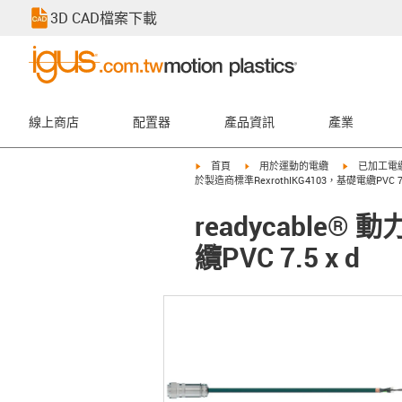
3D CAD檔案下載
線上商店
配置器
產品資訊
產業
igus-icon-arrow-right
igus-icon-arrow-right
igus-icon-ar
首頁
用於運動的電纜
已加工電
於製造商標準RexrothIKG4103，基礎電纜PVC 7.5
readycable
纜PVC 7.5 x d