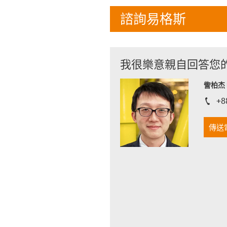
諮詢易格斯
我很樂意親自回答您
訾柏杰 D
+8
igus-i
傳送