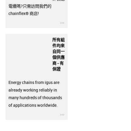
電纜嗎?只需訪問我們的
chainflex® 商店!
igus-icon-3arrow
所有組
件均來
自同一
個供應
商 - 有
保證
Energy chains from igus are
already working reliably in
many hundreds of thousands
of applications worldwide.
igus-icon-3arrow