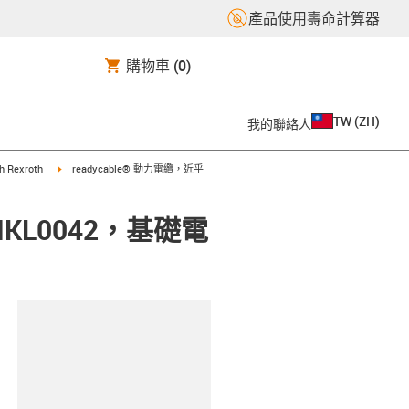
產品使用壽命計算器
購物車
(0)
TW
(
ZH
)
我的聯絡人
t
igus-icon-arrow-right
ch Rexroth
readycable® 動力電纜，近乎
IKL0042，基礎電
clipboard