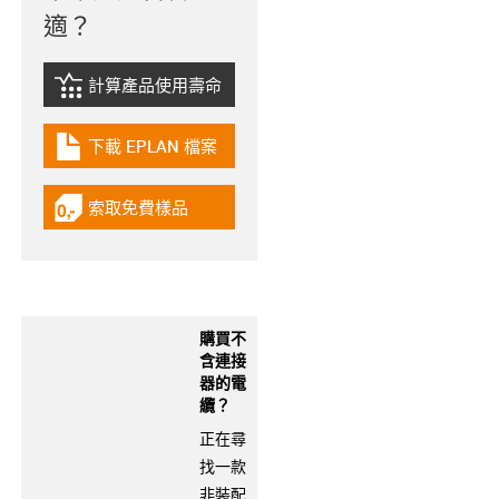
適？
計算產品使用壽命
igus-icon-lebensdauerrechner
下載 EPLAN 檔案
igus-icon-download-plan
索取免費樣品
igus-icon-gratismuster
購買不
含連接
器的電
纜？
正在尋
找一款
非裝配