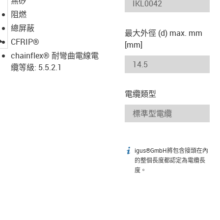
無矽
阻燃
總屏蔽
最大外徑 (d) max. mm
igus-icon-lupe
CFRIP®
[mm]
chainflex® 耐彎曲電線電
纜等級: 5.5.2.1
電纜類型
igus®GmbH將包含接頭在內
igus-icon-info
的整個長度都認定為電纜長
度。