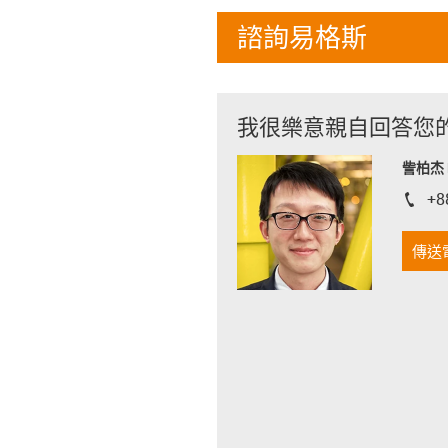
諮詢易格斯
我很樂意親自回答您
訾柏杰 D
+8
igus-i
傳送