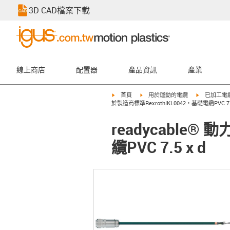
3D CAD檔案下載
線上商店
配置器
產品資訊
產業
igus-icon-arrow-right
igus-icon-arrow-right
igus-icon-ar
首頁
用於運動的電纜
已加工電
於製造商標準RexrothIKL0042，基礎電纜PVC 7.5
readycable
纜PVC 7.5 x d