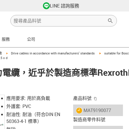
LINE 諮詢服務
服務
公司
row-right
igus-icon-arrow-right
igus-icon-arrow-righ
纜
Drive cables in accordance with manufacturers' standards
suitable for Bos
 x d
® 動力電纜，近乎於製造商標準Rexroth
igus-icon-copy-
應用要求: 用於高負載
產品料號
外護套: PVC
igus-icon-lieferzeit
MAT9190077
耐油性: 耐油（符合DIN EN
製造商零件料號
50363-4-1 標準）