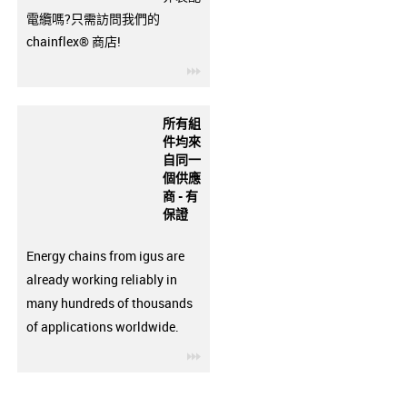
電纜嗎?只需訪問我們的
chainflex® 商店!
igus-icon-3arrow
所有組
件均來
自同一
個供應
商 - 有
保證
Energy chains from igus are
already working reliably in
many hundreds of thousands
of applications worldwide.
igus-icon-3arrow