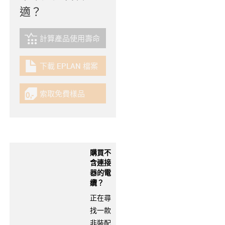
適？
計算產品使用壽命
igus-icon-lebensdauerrechner
下載 EPLAN 檔案
igus-icon-download-plan
索取免費樣品
igus-icon-gratismuster
購買不
含連接
器的電
纜？
正在尋
找一款
非裝配