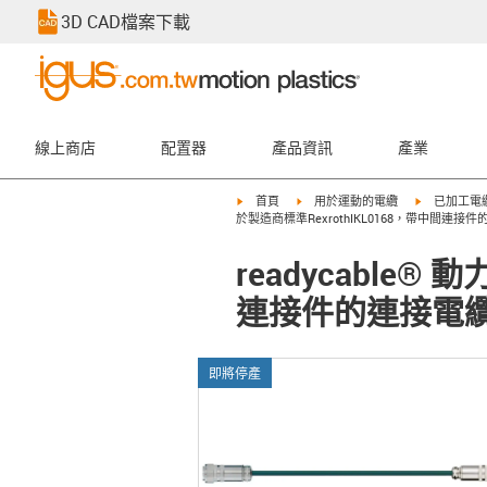
3D CAD檔案下載
線上商店
配置器
產品資訊
產業
igus-icon-arrow-right
igus-icon-arrow-right
igus-icon-ar
首頁
用於運動的電纜
已加工電
於製造商標準RexrothIKL0168，帶中間連接件的連
readycable
連接件的連接電纜PVC
即將停產