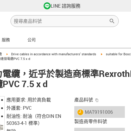
LINE 諮詢服務
服務
公司
row-right
igus-icon-arrow-right
igus-icon-arrow-righ
纜
Drive cables in accordance with manufacturers' standards
suitable for Bos
接電纜PVC 7.5 x d
® 動力電纜，近乎於製造商標準Rexroth
 7.5 x d
igus-icon-copy-
應用要求: 用於高負載
產品料號
外護套: PVC
igus-icon-lieferzeit
MAT9191006
耐油性: 耐油（符合DIN EN
製造商零件料號
50363-4-1 標準）