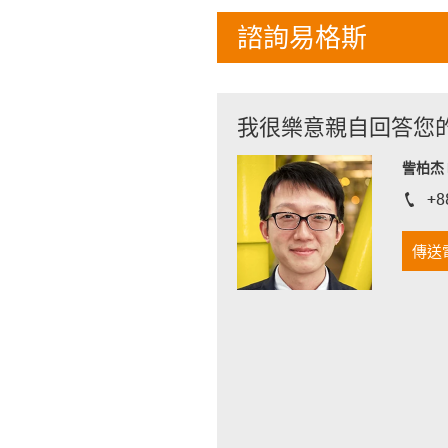
諮詢易格斯
我很樂意親自回答您
訾柏杰 D
+8
igus-i
傳送