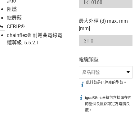
無矽
阻燃
總屏蔽
最大外徑 (d) max. mm
igus-icon-lupe
CFRIP®
[mm]
chainflex® 耐彎曲電線電
纜等級: 5.5.2.1
電纜類型
產品料號
此料號是已停產的型號。
igus-icon-info
igus®GmbH將包含接頭在內
igus-icon-info
的整個長度都認定為電纜長
度。