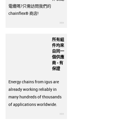
電纜嗎?只需訪問我們的
chainflex® 商店!
igus-icon-3arrow
所有組
件均來
自同一
個供應
商 - 有
保證
Energy chains from igus are
already working reliably in
many hundreds of thousands
of applications worldwide.
igus-icon-3arrow