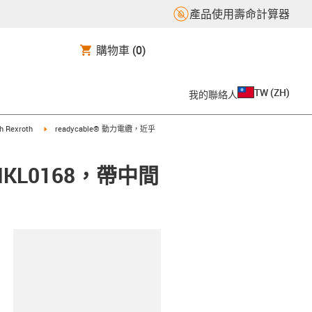
產品使用壽命計算器
購物車
(0)
TW
(
ZH
)
我的聯絡人
t
igus-icon-arrow-right
ch Rexroth
readycable® 動力電纜，近乎
IKL0168，帶中間
clipboard