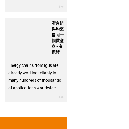
igus-icon-3arrow
所有組
件均來
自同一
個供應
商 - 有
保證
Energy chains from igus are
already working reliably in
many hundreds of thousands
of applications worldwide.
igus-icon-3arrow