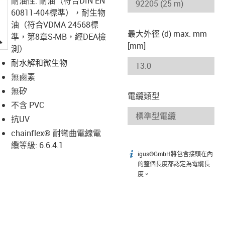
耐油性: 耐油（符合DIN EN
60811-404標準），耐生物
油（符合VDMA 24568標
最大外徑 (d) max. mm
igus-icon-lupe
準，第8章S-MB，經DEA檢
[mm]
測）
耐水解和微生物
無鹵素
無矽
電纜類型
不含 PVC
抗UV
chainflex® 耐彎曲電線電
纜等級: 6.6.4.1
igus®GmbH將包含接頭在內
igus-icon-info
的整個長度都認定為電纜長
度。