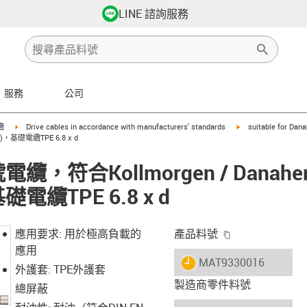
LINE 諮詢服務
服務
公司
row-right
igus-icon-arrow-right
igus-icon-arrow-righ
纜
Drive cables in accordance with manufacturers' standards
suitable for Dan
 m)，基礎電纜TPE 6.8 x d
號電纜，符合Kollmorgen / Danahe
基礎電纜TPE 6.8 x d
igus-icon-copy-
應用要求: 用於極高負載的
產品料號
應用
igus-icon-lieferzeit
MAT9330016
外護套: TPE外護套
製造商零件料號
總屏蔽