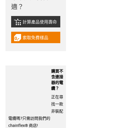
適？
計算產品使用壽命
igus-icon-lebensdauerrechner
索取免費樣品
igus-icon-gratismuster
購買不
含連接
器的電
纜？
正在尋
找一款
非裝配
電纜嗎?只需訪問我們的
chainflex® 商店!