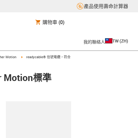
產品使用壽命計算器
購物車
(0)
TW
(
ZH
)
我的聯絡人
t
igus-icon-arrow-right
aher Motion
readycable® 信號電纜，符合
r Motion標準
clipboard