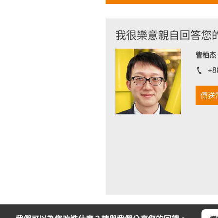
我很樂意親自回答您
訾柏杰 D
+8
igus-i
傳送