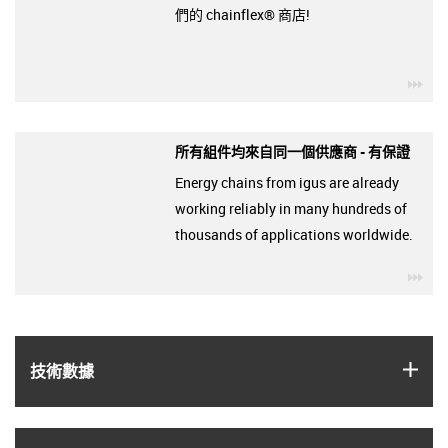
們的 chainflex® 商店!
igu
所有組件均來自同一個供應商 - 有保證
Energy chains from igus are already
working reliably in many hundreds of
thousands of applications worldwide.
igu
igus
技術數據