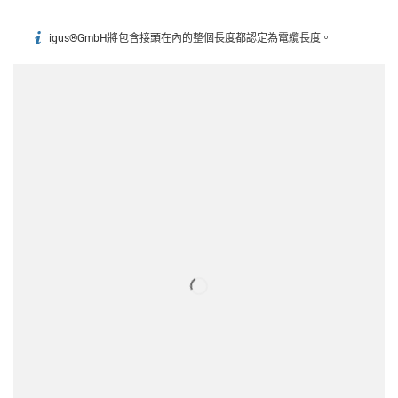
igus®GmbH將包含接頭在內的整個長度都認定為電纜長度。
igus-icon-info