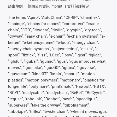
議事規則
德國公司資訊 Imprint
資料保護設定
The terms "Apiro", "AutoChain", "CFRIP", "chainflex",
"chainge", "chains for cranes", "conprotect", "cradle-
chain", "CTD", "drygear", "drylin", "dryspin", "dry-tech",
"dryway", "easy chain", "e-chain", "e-chain systems", "e-
ketten", "e-kettensysteme", "e-loop", "energy chain",
"energy chain systems", "enjoyneering", "e-skin", "e-
spool", "fixflex", "flizz", "i.Cee", "ibow", "igear", “iglide”,
"iglidur", "igubal", "igumid", "igus", "igus improves what
moves", "igus:bike", "igusGO", "igutex", "iguverse",
"iguversum", "kineKIT", "kopla", "manus", "motion
plastics", "motion polymers", "motionary", "plastics for
longer life", "polymore", "print2mold", "Rawbot", "RBTX",
"RCYL", "readycable", "readychain", "ReBeL", "ReCyycle",
"reguse", "robolink", "Rohbot", "savfe", "speedigus",
"superwise", "take the dryway", "tribofilament",
"tribotape", "triflex", "twisterchain", "when it moves, igus