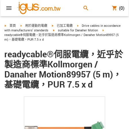
(0)
igus-icon-arrow-right
igus-icon-arrow-right
igus-icon-arrow-right
igus-icon-arrow-right
首頁
用於運動的電纜
已加工電纜
Drive cables in accordance
igus-icon-arrow-right
igus-icon-arrow-r
with manufacturers' standards
suitable for Danaher Motion
readycable®伺服電纜，近乎於製造商標準Kollmorgen / Danaher Motion89957 (5
m)，基礎電纜，PUR 7.5 x d
readycable®伺服電纜，近乎於
製造商標準Kollmorgen /
Danaher Motion89957 (5 m)，
基礎電纜，PUR 7.5 x d