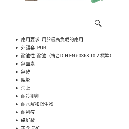
igus-icon-lup
應用要求: 用於極高負載的應用
外護套: PUR
耐油性: 耐油（符合DIN EN 50363-10-2 標準）
無鹵素
無矽
阻燃
海上
耐冷卻劑
耐水解和微生物
耐刮痕
總屏蔽
不含 PVC