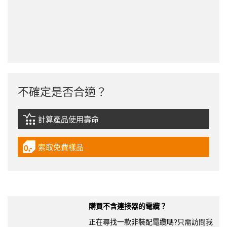
不確定是否合適？
計算產品使用壽命
igus-icon-lebensdauerrechner
索取免費樣品
igus-icon-gratismuster
購買不含連接器的電纜？
正在尋找一款非裝配電纜嗎?只需訪問我