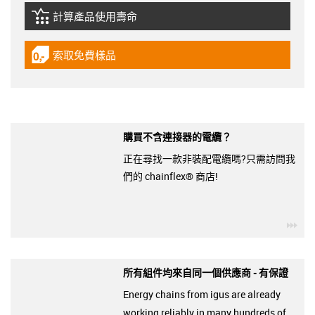
計算產品使用壽命
igus-icon-lebensdauerrechner
索取免費樣品
igus-icon-gratismuster
購買不含連接器的電纜？
正在尋找一款非裝配電纜嗎?只需訪問我
們的 chainflex® 商店!
igu
所有組件均來自同一個供應商 - 有保證
Energy chains from igus are already
working reliably in many hundreds of