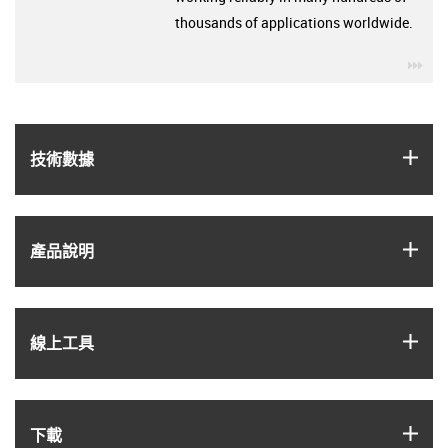
thousands of applications worldwide.
igu
igus
技術數據
igus
產品說明
igus
線上工具
igus
下載