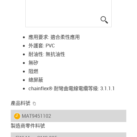
igus-icon-lup
應用要求: 適合柔性應用
外護套: PVC
耐油性: 無抗油性
無矽
阻燃
總屏蔽
chainflex® 耐彎曲電線電纜等級: 3.1.1.1
igus-icon-copy-clipboard
產品料號
igus-icon-lieferzeit
MAT9451102
製造商零件料號