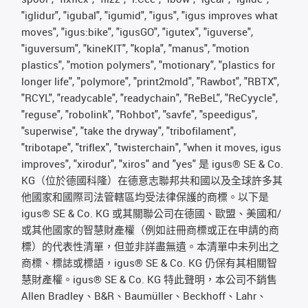
"iglidur", "igubal", "igumid", "igus", "igus improves what
moves", "igus:bike", "igusGO", "igutex", "iguverse",
"iguversum", "kineKIT", "kopla", "manus", "motion
plastics", "motion polymers", "motionary", "plastics for
longer life", "polymore", "print2mold", "Rawbot", "RBTX",
"RCYL", "readycable", "readychain", "ReBeL", "ReCyycle",
"reguse", "robolink", "Rohbot", "savfe", "speedigus",
"superwise", "take the dryway", "tribofilament",
"tribotape", "triflex", "twisterchain", "when it moves, igus
improves", "xirodur", "xiros" and "yes" 是 igus® SE & Co.
KG（位於德國科隆）在德意志聯邦共和國以及全球許多其
他國家和國際司法管轄區均受法律保護的商標。以下是
igus® SE & Co. KG 或其關聯公司在德國、歐盟、美國和/
或其他國家的智慧財產權（例如註冊商標或正在申請的商
標）的代表性清單，但並非詳盡無遺。本清單中未列出之
商標、標誌或標語，igus® SE & Co. KG 仍保有其相關智
慧財產權。igus® SE & Co. KG 特此聲明，本公司不銷售
Allen Bradley、B&R、Baumüller、Beckhoff、Lahr、