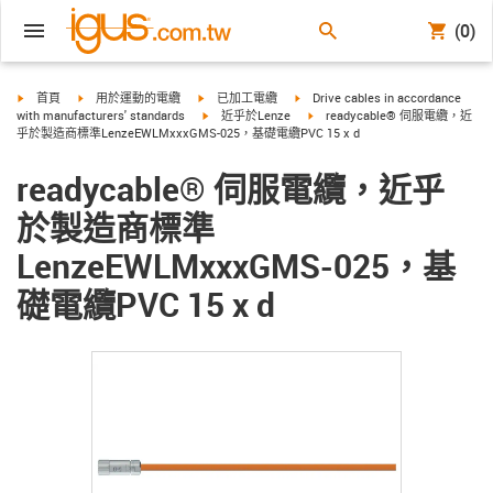
(0)
igus-icon-arrow-right
igus-icon-arrow-right
igus-icon-arrow-right
igus-icon-arrow-right
首頁
用於運動的電纜
已加工電纜
Drive cables in accordance
igus-icon-arrow-right
igus-icon-arrow-right
with manufacturers' standards
近乎於Lenze
readycable® 伺服電纜，近
乎於製造商標準LenzeEWLMxxxGMS-025，基礎電纜PVC 15 x d
readycable® 伺服電纜，近乎
於製造商標準
LenzeEWLMxxxGMS-025，基
礎電纜PVC 15 x d