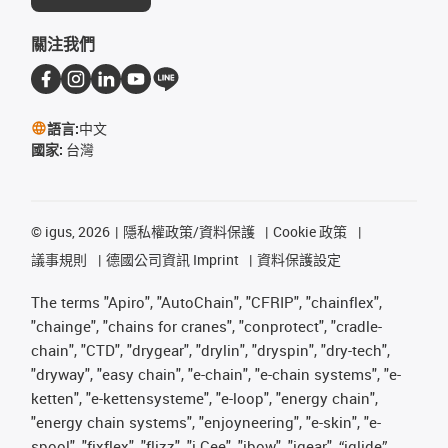
關注我們
語言:
中文
國家:
台灣
©
igus, 2026
隱私權政策/資料保護
Cookie 政策
議事規則
德國公司資訊 Imprint
資料保護設定
The terms "Apiro", "AutoChain", "CFRIP", "chainflex",
"chainge", "chains for cranes", "conprotect", "cradle-
chain", "CTD", "drygear", "drylin", "dryspin", "dry-tech",
"dryway", "easy chain", "e-chain", "e-chain systems", "e-
ketten", "e-kettensysteme", "e-loop", "energy chain",
"energy chain systems", "enjoyneering", "e-skin", "e-
spool", "fixflex", "flizz", "i.Cee", "ibow", "igear", “iglide”,