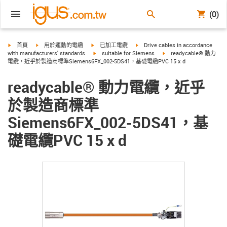
(0)
igus-icon-arrow-right
igus-icon-arrow-right
igus-icon-arrow-right
igus-icon-arrow-right
首頁
用於運動的電纜
已加工電纜
Drive cables in accordance
igus-icon-arrow-right
igus-icon-arrow-right
with manufacturers' standards
suitable for Siemens
readycable® 動力
電纜，近乎於製造商標準Siemens6FX_002-5DS41，基礎電纜PVC 15 x d
readycable® 動力電纜，近乎
於製造商標準
Siemens6FX_002-5DS41，基
礎電纜PVC 15 x d