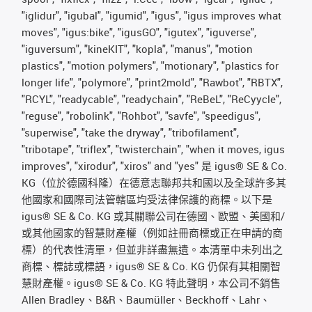
"iglidur", "igubal", "igumid", "igus", "igus improves what
moves", "igus:bike", "igusGO", "igutex", "iguverse",
"iguversum", "kineKIT", "kopla", "manus", "motion
plastics", "motion polymers", "motionary", "plastics for
longer life", "polymore", "print2mold", "Rawbot", "RBTX",
"RCYL", "readycable", "readychain", "ReBeL", "ReCyycle",
"reguse", "robolink", "Rohbot", "savfe", "speedigus",
"superwise", "take the dryway", "tribofilament",
"tribotape", "triflex", "twisterchain", "when it moves, igus
improves", "xirodur", "xiros" and "yes" 是 igus® SE & Co.
KG（位於德國科隆）在德意志聯邦共和國以及全球許多其
他國家和國際司法管轄區均受法律保護的商標。以下是
igus® SE & Co. KG 或其關聯公司在德國、歐盟、美國和/
或其他國家的智慧財產權（例如註冊商標或正在申請的商
標）的代表性清單，但並非詳盡無遺。本清單中未列出之
商標、標誌或標語，igus® SE & Co. KG 仍保有其相關智
慧財產權。igus® SE & Co. KG 特此聲明，本公司不銷售
Allen Bradley、B&R、Baumüller、Beckhoff、Lahr、