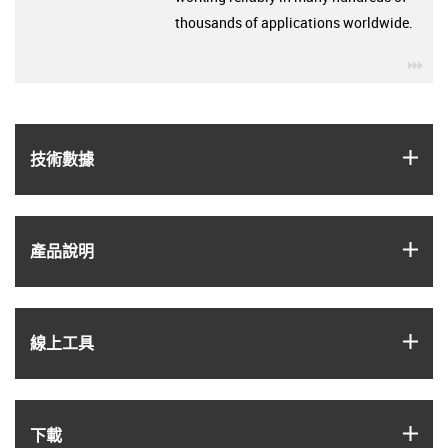
thousands of applications worldwide.
igu
igus
技術數據
igus
產品說明
igus
線上工具
igus
下載