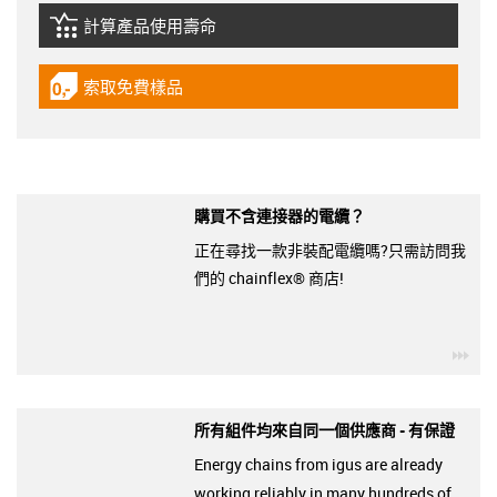
計算產品使用壽命
igus-icon-lebensdauerrechner
索取免費樣品
igus-icon-gratismuster
購買不含連接器的電纜？
正在尋找一款非裝配電纜嗎?只需訪問我
們的 chainflex® 商店!
igu
所有組件均來自同一個供應商 - 有保證
Energy chains from igus are already
working reliably in many hundreds of