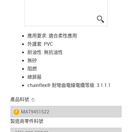
igus-icon-lup
應用要求: 適合柔性應用
外護套: PVC
耐油性: 無抗油性
無矽
阻燃
總屏蔽
chainflex® 耐彎曲電線電纜等級: 3.1.1.1
igus-icon-copy-clipboard
產品料號
igus-icon-lieferzeit
MAT9451522
製造商零件料號