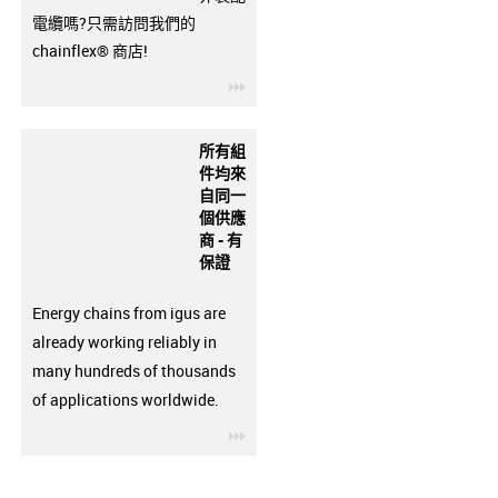
電纜嗎?只需訪問我們的
chainflex® 商店!
igus-icon-3arrow
所有組
件均來
自同一
個供應
商 - 有
保證
Energy chains from igus are
already working reliably in
many hundreds of thousands
of applications worldwide.
igus-icon-3arrow