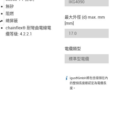
無矽
阻燃
最大外徑 (d) max. mm
igus-icon-lupe
總屏蔽
[mm]
chainflex® 耐彎曲電線電
纜等級: 4.2.2.1
電纜類型
igus®GmbH將包含接頭在內
igus-icon-info
的整個長度都認定為電纜長
度。