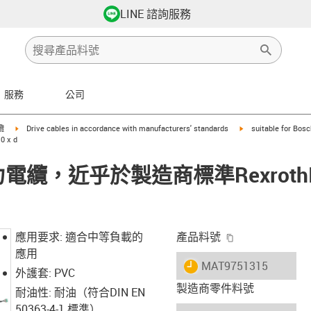
LINE 諮詢服務
服務
公司
row-right
igus-icon-arrow-right
igus-icon-arrow-righ
纜
Drive cables in accordance with manufacturers' standards
suitable for Bos
 x d
® 動力電纜，近乎於製造商標準Rexroth
igus-icon-copy-
應用要求: 適合中等負載的
產品料號
應用
igus-icon-lieferzeit
MAT9751315
外護套: PVC
製造商零件料號
耐油性: 耐油（符合DIN EN
50363-4-1 標準）