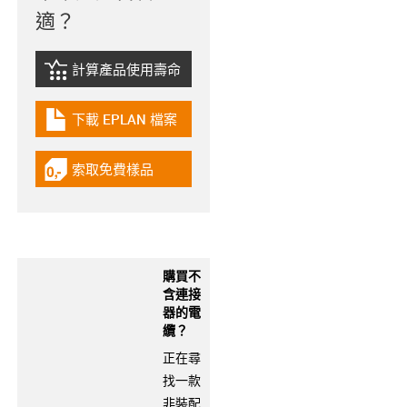
適？
計算產品使用壽命
igus-icon-lebensdauerrechner
下載 EPLAN 檔案
igus-icon-download-plan
索取免費樣品
igus-icon-gratismuster
購買不
含連接
器的電
纜？
正在尋
找一款
非裝配