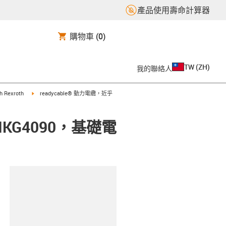
產品使用壽命計算器
購物車
(0)
TW
(
ZH
)
我的聯絡人
t
igus-icon-arrow-right
ch Rexroth
readycable® 動力電纜，近乎
IKG4090，基礎電
clipboard