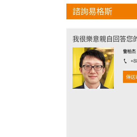
諮詢易格斯
我很樂意親自回答您
訾柏杰 D
+8
igus-i
傳送