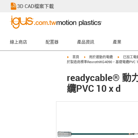
3D CAD檔案下載
線上商店
配置器
產品資訊
產業
igus-icon-arrow-right
igus-icon-arrow-right
igus-icon-ar
首頁
用於運動的電纜
已加工電
於製造商標準RexrothIKG4090，基礎電纜PVC 10
readycable
纜PVC 10 x d