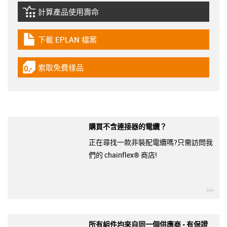
計算產品使用壽命
igus-icon-lebensdauerrechner
下載 EPLAN 檔案
igus-icon-download-plan
索取免費樣品
igus-icon-gratismuster
購買不含連接器的電纜？
正在尋找一款非裝配電纜嗎?只需訪問我
們的 chainflex® 商店!
igu
所有組件均來自同一個供應商 - 有保證