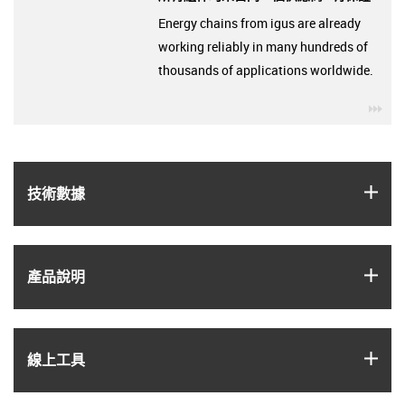
Energy chains from igus are already
working reliably in many hundreds of
thousands of applications worldwide.
igu
igus
技術數據
igus
產品說明
igus
線上工具