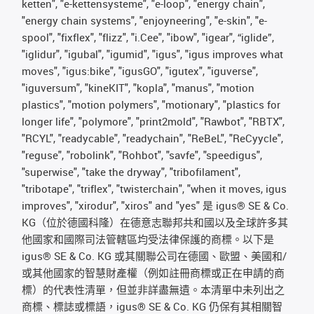
ketten", "e-kettensysteme", "e-loop", "energy chain",
"energy chain systems", "enjoyneering", "e-skin", "e-
spool", "fixflex", "flizz", "i.Cee", "ibow", "igear", “iglide”,
"iglidur", "igubal", "igumid", "igus", "igus improves what
moves", "igus:bike", "igusGO", "igutex", "iguverse",
"iguversum", "kineKIT", "kopla", "manus", "motion
plastics", "motion polymers", "motionary", "plastics for
longer life", "polymore", "print2mold", "Rawbot", "RBTX",
"RCYL", "readycable", "readychain", "ReBeL", "ReCyycle",
"reguse", "robolink", "Rohbot", "savfe", "speedigus",
"superwise", "take the dryway", "tribofilament",
"tribotape", "triflex", "twisterchain", "when it moves, igus
improves", "xirodur", "xiros" and "yes" 是 igus® SE & Co.
KG（位於德國科隆）在德意志聯邦共和國以及全球許多其
他國家和國際司法管轄區均受法律保護的商標。以下是
igus® SE & Co. KG 或其關聯公司在德國、歐盟、美國和/
或其他國家的智慧財產權（例如註冊商標或正在申請的商
標）的代表性清單，但並非詳盡無遺。本清單中未列出之
商標、標誌或標語，igus® SE & Co. KG 仍保有其相關智