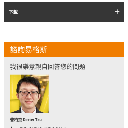
igus
下載
諮詢易格斯
我很樂意親自回答您的問題
訾柏杰 Dexter Tzu