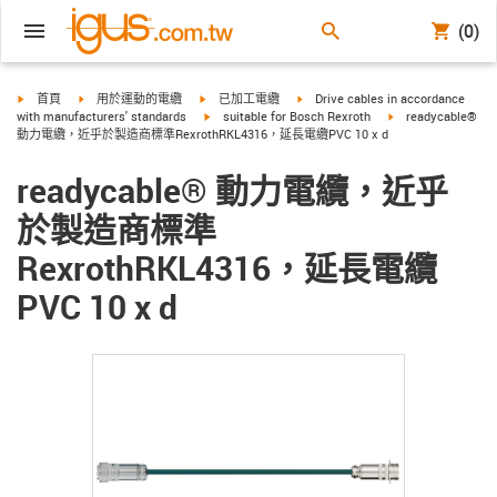
(0)
igus-icon-arrow-right
igus-icon-arrow-right
igus-icon-arrow-right
igus-icon-arrow-right
首頁
用於運動的電纜
已加工電纜
Drive cables in accordance
igus-icon-arrow-right
igus-icon-arrow-rig
with manufacturers' standards
suitable for Bosch Rexroth
readycable®
動力電纜，近乎於製造商標準RexrothRKL4316，延長電纜PVC 10 x d
readycable® 動力電纜，近乎
於製造商標準
RexrothRKL4316，延長電纜
PVC 10 x d