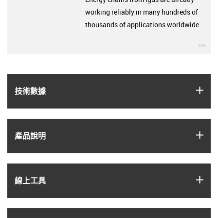
working reliably in many hundreds of
thousands of applications worldwide.
igu
igus
技術數據
igus
產品說明
igus
線上工具