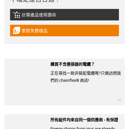
計算產品使用壽命
igus-icon-lebensdauerrechner
索取免費樣品
igus-icon-gratismuster
購買不含連接器的電纜？
正在尋找一款非裝配電纜嗎?只需訪問我
們的 chainflex® 商店!
igu
所有組件均來自同一個供應商 - 有保證
Energy chains from igus are already