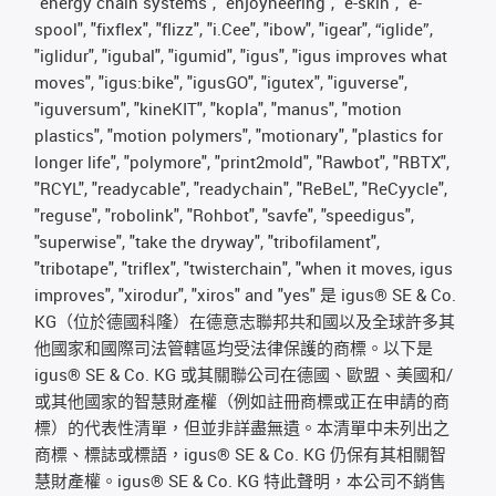
"energy chain systems", "enjoyneering", "e-skin", "e-
spool", "fixflex", "flizz", "i.Cee", "ibow", "igear", “iglide”,
"iglidur", "igubal", "igumid", "igus", "igus improves what
moves", "igus:bike", "igusGO", "igutex", "iguverse",
"iguversum", "kineKIT", "kopla", "manus", "motion
plastics", "motion polymers", "motionary", "plastics for
longer life", "polymore", "print2mold", "Rawbot", "RBTX",
"RCYL", "readycable", "readychain", "ReBeL", "ReCyycle",
"reguse", "robolink", "Rohbot", "savfe", "speedigus",
"superwise", "take the dryway", "tribofilament",
"tribotape", "triflex", "twisterchain", "when it moves, igus
improves", "xirodur", "xiros" and "yes" 是 igus® SE & Co.
KG（位於德國科隆）在德意志聯邦共和國以及全球許多其
他國家和國際司法管轄區均受法律保護的商標。以下是
igus® SE & Co. KG 或其關聯公司在德國、歐盟、美國和/
或其他國家的智慧財產權（例如註冊商標或正在申請的商
標）的代表性清單，但並非詳盡無遺。本清單中未列出之
商標、標誌或標語，igus® SE & Co. KG 仍保有其相關智
慧財產權。igus® SE & Co. KG 特此聲明，本公司不銷售