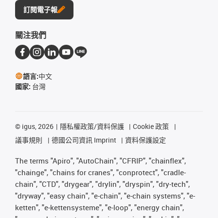
訂閱電子報
關注我們
語言:
中文
國家:
台灣
©
igus, 2026
隱私權政策/資料保護
Cookie 政策
議事規則
德國公司資訊 Imprint
資料保護設定
The terms "Apiro", "AutoChain", "CFRIP", "chainflex",
"chainge", "chains for cranes", "conprotect", "cradle-
chain", "CTD", "drygear", "drylin", "dryspin", "dry-tech",
"dryway", "easy chain", "e-chain", "e-chain systems", "e-
ketten", "e-kettensysteme", "e-loop", "energy chain",