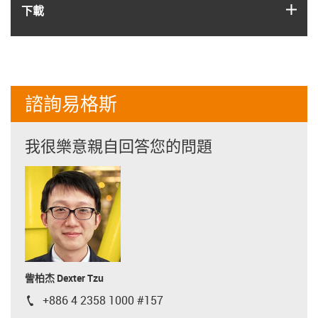
igus
下載
諮詢易格斯
我很樂意親自回答您的問題
訾柏杰 Dexter Tzu
+886 4 2358 1000 #157
igus-icon-phone