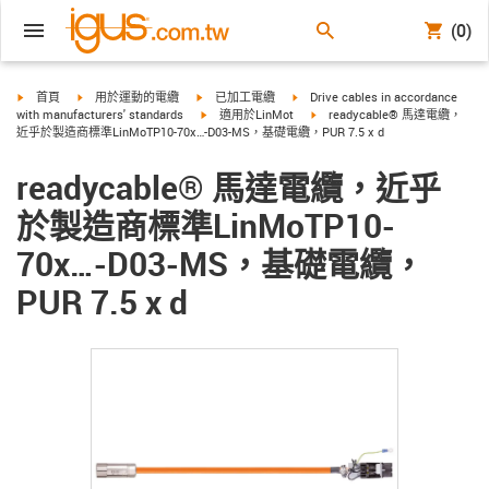
(0)
igus-icon-arrow-right
igus-icon-arrow-right
igus-icon-arrow-right
igus-icon-arrow-right
首頁
用於運動的電纜
已加工電纜
Drive cables in accordance
igus-icon-arrow-right
igus-icon-arrow-right
with manufacturers' standards
適用於LinMot
readycable® 馬達電纜，
近乎於製造商標準LinMoTP10-70x…-D03-MS，基礎電纜，PUR 7.5 x d
readycable® 馬達電纜，近乎
於製造商標準LinMoTP10-
70x…-D03-MS，基礎電纜，
PUR 7.5 x d