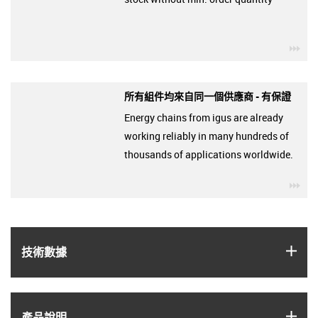
igu
所有組件均來自同一個供應商 - 有保證
Energy chains from igus are already
working reliably in many hundreds of
thousands of applications worldwide.
igu
igus
技術數據
igus
產品說明