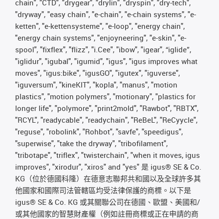
chain", "CTD", "drygear", "drylin", "dryspin", "dry-tech",
"dryway", "easy chain", "e-chain", "e-chain systems", "e-
ketten", "e-kettensysteme", "e-loop", "energy chain",
"energy chain systems", "enjoyneering", "e-skin", "e-
spool", "fixflex", "flizz", "i.Cee", "ibow", "igear", “iglide”,
"iglidur", "igubal", "igumid", "igus", "igus improves what
moves", "igus:bike", "igusGO", "igutex", "iguverse",
"iguversum", "kineKIT", "kopla", "manus", "motion
plastics", "motion polymers", "motionary", "plastics for
longer life", "polymore", "print2mold", "Rawbot", "RBTX",
"RCYL", "readycable", "readychain", "ReBeL", "ReCyycle",
"reguse", "robolink", "Rohbot", "savfe", "speedigus",
"superwise", "take the dryway", "tribofilament",
"tribotape", "triflex", "twisterchain", "when it moves, igus
improves", "xirodur", "xiros" and "yes" 是 igus® SE & Co.
KG（位於德國科隆）在德意志聯邦共和國以及全球許多其
他國家和國際司法管轄區均受法律保護的商標。以下是
igus® SE & Co. KG 或其關聯公司在德國、歐盟、美國和/
或其他國家的智慧財產權（例如註冊商標或正在申請的商