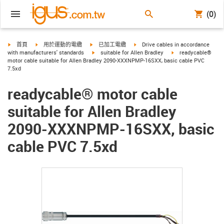
(0)
igus-icon-arrow-right
igus-icon-arrow-right
igus-icon-arrow-right
igus-icon-arrow-right
首頁
用於運動的電纜
已加工電纜
Drive cables in accordance
igus-icon-arrow-right
igus-icon-arrow-righ
with manufacturers' standards
suitable for Allen Bradley
readycable®
motor cable suitable for Allen Bradley 2090-XXXNPMP-16SXX, basic cable PVC
7.5xd
readycable® motor cable
suitable for Allen Bradley
2090-XXXNPMP-16SXX, basic
cable PVC 7.5xd