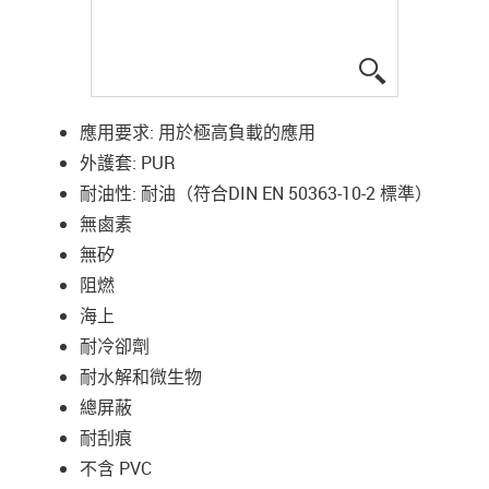
igus-icon-lup
應用要求: 用於極高負載的應用
外護套: PUR
耐油性: 耐油（符合DIN EN 50363-10-2 標準）
無鹵素
無矽
阻燃
海上
耐冷卻劑
耐水解和微生物
總屏蔽
耐刮痕
不含 PVC