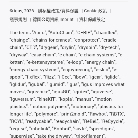
©
igus, 2026
隱私權政策/資料保護
Cookie 政策
議事規則
德國公司資訊 Imprint
資料保護設定
The terms "Apiro", "AutoChain", "CFRIP", "chainflex",
"chainge", "chains for cranes", "conprotect", "cradle-
chain", "CTD", "drygear", "drylin", "dryspin", "dry-tech",
"dryway", "easy chain", "e-chain", "e-chain systems", "e-
ketten", "e-kettensysteme", "e-loop", "energy chain",
"energy chain systems", "enjoyneering", "e-skin", "e-
spool", "fixflex", "flizz", "i.Cee", "ibow", "igear", “iglide”,
"iglidur", "igubal", "igumid", "igus", "igus improves what
moves", "igus:bike", "igusGO", "igutex", "iguverse",
"iguversum", "kineKIT", "kopla", "manus", "motion
plastics", "motion polymers", "motionary", "plastics for
longer life", "polymore", "print2mold", "Rawbot", "RBTX",
"RCYL", "readycable", "readychain", "ReBeL", "ReCyycle",
"reguse", "robolink", "Rohbot", "savfe", "speedigus",
"superwise", "take the dryway", "tribofilament",