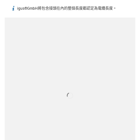
igus®GmbH將包含接頭在內的整個長度都認定為電纜長度。
igus-icon-info