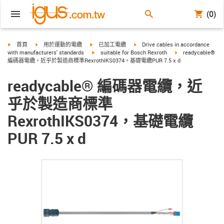
(0)
igus-icon-arrow-right
igus-icon-arrow-right
igus-icon-arrow-right
igus-icon-arrow-right
首頁
用於運動的電纜
已加工電纜
Drive cables in accordance
igus-icon-arrow-right
igus-icon-arrow-rig
with manufacturers' standards
suitable for Bosch Rexroth
readycable®
編碼器電纜，近乎於製造商標準RexrothIKS0374，基礎電纜PUR 7.5 x d
readycable® 編碼器電纜，近
乎於製造商標準
RexrothIKS0374，基礎電纜
PUR 7.5 x d