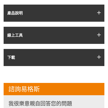
igus
產品說明
igus
線上工具
igus
下載
諮詢易格斯
我很樂意親自回答您的問題