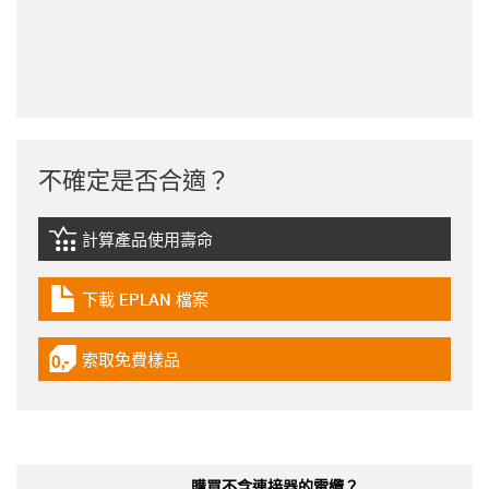
不確定是否合適？
計算產品使用壽命
igus-icon-lebensdauerrechner
下載 EPLAN 檔案
igus-icon-download-plan
索取免費樣品
igus-icon-gratismuster
購買不含連接器的電纜？