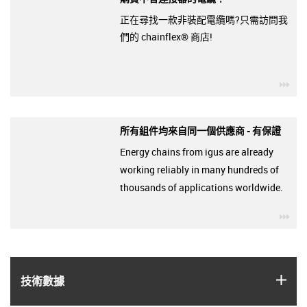
正在尋找一款非裝配電纜嗎?只需訪問我
們的 chainflex® 商店!
igu
所有組件均來自同一個供應商 - 有保證
Energy chains from igus are already
working reliably in many hundreds of
thousands of applications worldwide.
igu
igus
技術數據