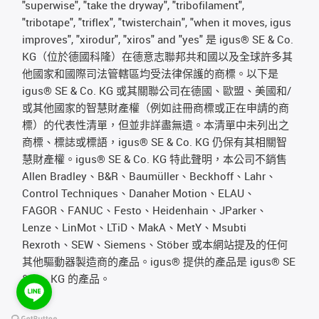
"superwise", "take the dryway", "tribofilament",
"tribotape", "triflex", "twisterchain", "when it moves, igus
improves", "xirodur", "xiros" and "yes" 是 igus® SE & Co.
KG（位於德國科隆）在德意志聯邦共和國以及全球許多其
他國家和國際司法管轄區均受法律保護的商標。以下是
igus® SE & Co. KG 或其關聯公司在德國、歐盟、美國和/
或其他國家的智慧財產權（例如註冊商標或正在申請的商
標）的代表性清單，但並非詳盡無遺。本清單中未列出之
商標、標誌或標語，igus® SE & Co. KG 仍保有其相關智
慧財產權。igus® SE & Co. KG 特此聲明，本公司不銷售
Allen Bradley、B&R、Baumüller、Beckhoff、Lahr、
Control Techniques、Danaher Motion、ELAU、
FAGOR、FANUC、Festo、Heidenhain、JParker、
Lenze、LinMot、LTiD、MakA、MetY、Msubti
Rexroth、SEW、Siemens、Stöber 或本網站提及的任何
其他驅動器製造商的產品。igus® 提供的產品是 igus® SE
& Co. KG 的產品。