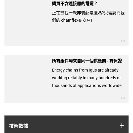
購買不含連接器的電纜？
正在尋找一款非裝配電纜嗎?只需訪問我
們的 chainflex® 商店!
igu
所有組件均來自同一個供應商 - 有保證
Energy chains from igus are already
working reliably in many hundreds of
thousands of applications worldwide.
igu
igus
技術數據