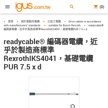
(0)
igus-icon-arrow-right
igus-icon-arrow-right
igus-icon-arrow-right
igus-icon-arrow-right
首頁
用於運動的電纜
已加工電纜
Drive cables in accordance
igus-icon-arrow-right
igus-icon-arrow-rig
with manufacturers' standards
suitable for Bosch Rexroth
readycable®
編碼器電纜，近乎於製造商標準RexrothIKS4041，基礎電纜PUR 7.5 x d
readycable® 編碼器電纜，近
乎於製造商標準
RexrothIKS4041，基礎電纜
PUR 7.5 x d
igus-icon-lupe
igus-icon-lupe