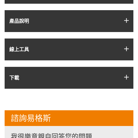
igus
產品說明
igus
線上工具
igus
下載
諮詢易格斯
我很樂意親自回答您的問題