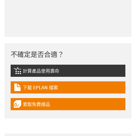
不確定是否合適？
計算產品使用壽命
igus-icon-lebensdauerrechner
下載 EPLAN 檔案
igus-icon-download-plan
索取免費樣品
igus-icon-gratismuster