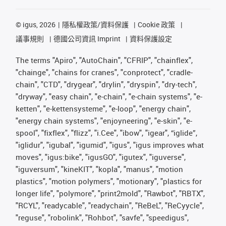
©
igus, 2026
隱私權政策/資料保護
Cookie 政策
議事規則
德國公司資訊 Imprint
資料保護設定
The terms "Apiro", "AutoChain", "CFRIP", "chainflex",
"chainge", "chains for cranes", "conprotect", "cradle-
chain", "CTD", "drygear", "drylin", "dryspin", "dry-tech",
"dryway", "easy chain", "e-chain", "e-chain systems", "e-
ketten", "e-kettensysteme", "e-loop", "energy chain",
"energy chain systems", "enjoyneering", "e-skin", "e-
spool", "fixflex", "flizz", "i.Cee", "ibow", "igear", “iglide”,
"iglidur", "igubal", "igumid", "igus", "igus improves what
moves", "igus:bike", "igusGO", "igutex", "iguverse",
"iguversum", "kineKIT", "kopla", "manus", "motion
plastics", "motion polymers", "motionary", "plastics for
longer life", "polymore", "print2mold", "Rawbot", "RBTX",
"RCYL", "readycable", "readychain", "ReBeL", "ReCyycle",
"reguse", "robolink", "Rohbot", "savfe", "speedigus",