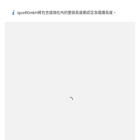
igus®GmbH將包含接頭在內的整個長度都認定為電纜長度。
igus-icon-info