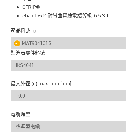
CFRIP®
chainflex® 耐彎曲電線電纜等級: 6.5.3.1
igus-icon-copy-clipboard
產品料號
igus-icon-lieferzeit
MAT9841315
製造商零件料號
最大外徑 (d) max. mm [mm]
電纜類型