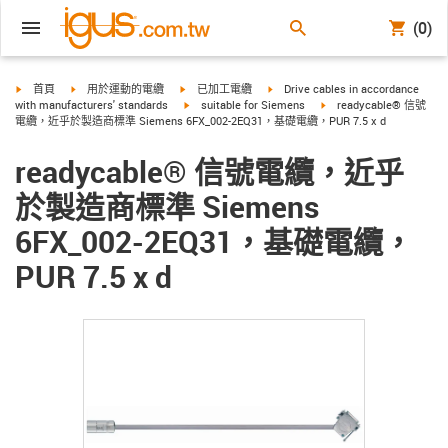
(0)
igus-icon-arrow-right
igus-icon-arrow-right
igus-icon-arrow-right
igus-icon-arrow-right
首頁
用於運動的電纜
已加工電纜
Drive cables in accordance
igus-icon-arrow-right
igus-icon-arrow-right
with manufacturers' standards
suitable for Siemens
readycable® 信號
電纜，近乎於製造商標準 Siemens 6FX_002-2EQ31，基礎電纜，PUR 7.5 x d
readycable® 信號電纜，近乎
於製造商標準 Siemens
6FX_002-2EQ31，基礎電纜，
PUR 7.5 x d