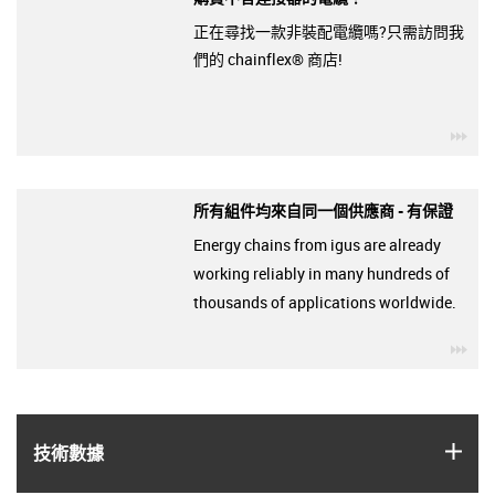
正在尋找一款非裝配電纜嗎?只需訪問我
們的 chainflex® 商店!
igu
所有組件均來自同一個供應商 - 有保證
Energy chains from igus are already
working reliably in many hundreds of
thousands of applications worldwide.
igu
igus
技術數據