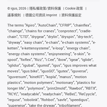
©
igus, 2026
隱私權政策/資料保護
Cookie 政策
議事規則
德國公司資訊 Imprint
資料保護設定
The terms "Apiro", "AutoChain", "CFRIP", "chainflex",
"chainge", "chains for cranes", "conprotect", "cradle-
chain", "CTD", "drygear", "drylin", "dryspin", "dry-tech",
"dryway", "easy chain", "e-chain", "e-chain systems", "e-
ketten", "e-kettensysteme", "e-loop", "energy chain",
"energy chain systems", "enjoyneering", "e-skin", "e-
spool", "fixflex", "flizz", "i.Cee", "ibow", "igear", “iglide”,
"iglidur", "igubal", "igumid", "igus", "igus improves what
moves", "igus:bike", "igusGO", "igutex", "iguverse",
"iguversum", "kineKIT", "kopla", "manus", "motion
plastics", "motion polymers", "motionary", "plastics for
longer life", "polymore", "print2mold", "Rawbot", "RBTX",
"RCYL", "readycable", "readychain", "ReBeL", "ReCyycle",
"reguse", "robolink", "Rohbot", "savfe", "speedigus",
"superwise", "take the dryway", "tribofilament",