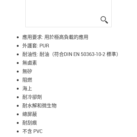
igus-icon-lup
應用要求: 用於極高負載的應用
外護套: PUR
耐油性: 耐油（符合DIN EN 50363-10-2 標準）
無鹵素
無矽
阻燃
海上
耐冷卻劑
耐水解和微生物
總屏蔽
耐刮痕
不含 PVC