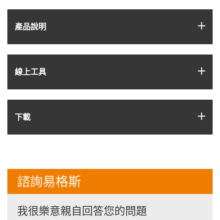
igus
產品說明
igus
線上工具
igus
下載
諮詢易格斯
我很樂意親自回答您的問題