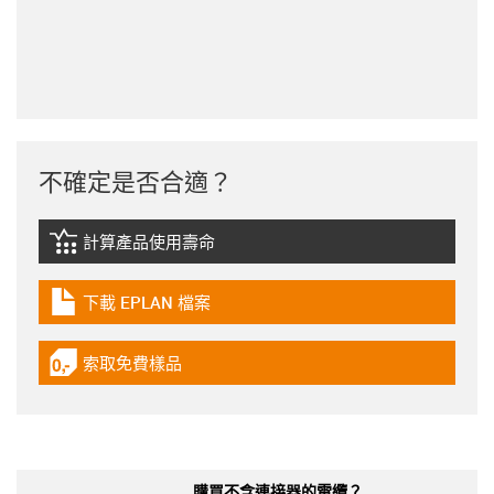
不確定是否合適？
計算產品使用壽命
igus-icon-lebensdauerrechner
下載 EPLAN 檔案
igus-icon-download-plan
索取免費樣品
igus-icon-gratismuster
購買不含連接器的電纜？