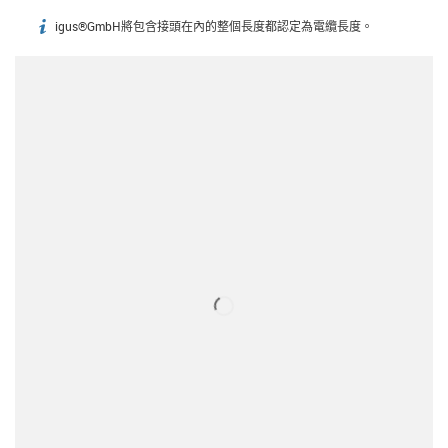
igus®GmbH將包含接頭在內的整個長度都認定為電纜長度。
igus-icon-info