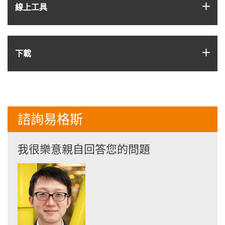
igus
線上工具
igus
下載
諮詢易格斯
我很樂意親自回答您的問題