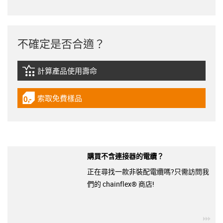
不確定是否合適？
計算產品使用壽命
igus-icon-lebensdauerrechner
索取免費樣品
igus-icon-gratismuster
購買不含連接器的電纜？
正在尋找一款非裝配電纜嗎?只需訪問我
們的 chainflex® 商店!
igu