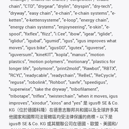
chain", "CTD", "drygear", "drylin", "dryspin", "dry-tech",
"dryway", "easy chain", "e-chain", "e-chain systems", "e-
ketten", "e-kettensysteme", "e-loop", "energy chain",
"energy chain systems", "enjoyneering", "e-skin", "e-
spool", "fixflex", "flizz", "i.Cee", "ibow", "igear", “iglide”,
"iglidur", "igubal", "igumid", "igus", "igus improves what
moves", "igus:bike", "igusGO", "igutex", "iguverse",
"iguversum", "kineKIT", "kopla", "manus", "motion
plastics", "motion polymers", "motionary", "plastics for
longer life", "polymore", "print2mold", "Rawbot", "RBTX",
"RCYL", "readycable", "readychain", "ReBeL", "ReCyycle",
"reguse", "robolink", "Rohbot", "savfe", "speedigus",
"superwise", "take the dryway", "tribofilament",
"tribotape", "triflex", "twisterchain", "when it moves, igus
improves", "xirodur", "xiros" and "yes" 是 igus® SE & Co.
KG（位於德國科隆）在德意志聯邦共和國以及全球許多其
他國家和國際司法管轄區均受法律保護的商標。以下是
igus® SE & Co. KG 或其關聯公司在德國、歐盟、美國和/