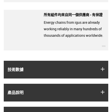
所有組件均來自同一個供應商 - 有保證
Energy chains from igus are already
working reliably in many hundreds of
thousands of applications worldwide.
igu
igus
技術數據
igus
產品說明