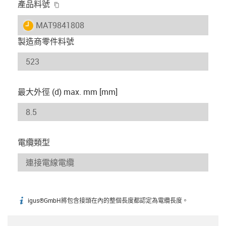
igus-icon-copy-clipboard
產品料號
igus-icon-lieferzeit
MAT9841808
製造商零件料號
最大外徑 (d) max. mm [mm]
電纜類型
igus®GmbH將包含接頭在內的整個長度都認定為電纜長度。
igus-icon-info