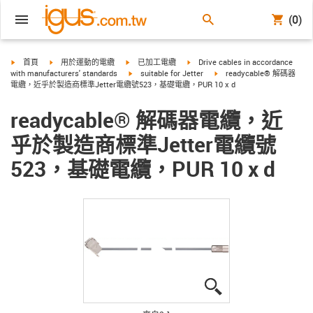
(0)
igus-icon-arrow-right
igus-icon-arrow-right
igus-icon-arrow-right
igus-icon-arrow-right
首頁
用於運動的電纜
已加工電纜
Drive cables in accordance
igus-icon-arrow-right
igus-icon-arrow-right
with manufacturers' standards
suitable for Jetter
readycable® 解碼器
電纜，近乎於製造商標準Jetter電纜號523，基礎電纜，PUR 10 x d
readycable® 解碼器電纜，近
乎於製造商標準Jetter電纜號
523，基礎電纜，PUR 10 x d
igus-icon-lupe
igus-icon-lupe