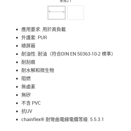
來自2 1
應用要求: 用於高負載
外護套: PUR
總屏蔽
耐油性: 耐油（符合DIN EN 50363-10-2 標準）
耐刮痕
耐水解和微生物
阻燃
無鹵素
無矽
不含 PVC
抗UV
chainflex® 耐彎曲電線電纜等級: 5.5.3.1