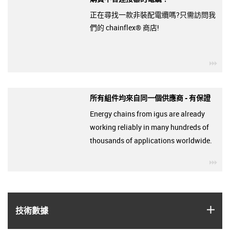
正在尋找一款非裝配電纜嗎?只需訪問我
們的 chainflex® 商店!
igu
所有組件均來自同一個供應商 - 有保證
Energy chains from igus are already
working reliably in many hundreds of
thousands of applications worldwide.
igu
igus
技術數據