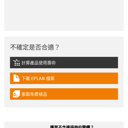
不確定是否合適？
計算產品使用壽命
igus-icon-lebensdauerrechner
下載 EPLAN 檔案
igus-icon-download-plan
索取免費樣品
igus-icon-gratismuster
購買不含連接器的電纜？