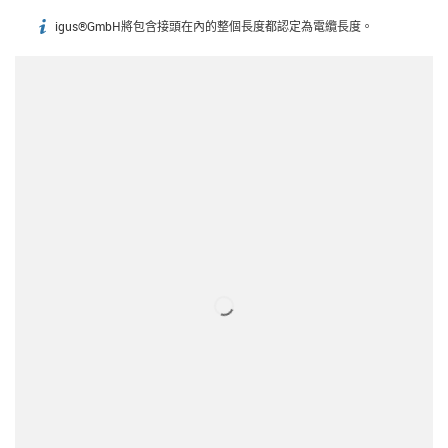
igus®GmbH將包含接頭在內的整個長度都認定為電纜長度。
igus-icon-info