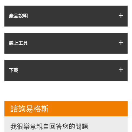
igus
產品說明
igus
線上工具
igus
下載
諮詢易格斯
我很樂意親自回答您的問題