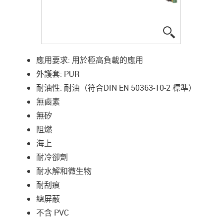
igus-icon-lup
應用要求: 用於極高負載的應用
外護套: PUR
耐油性: 耐油（符合DIN EN 50363-10-2 標準）
無鹵素
無矽
阻燃
海上
耐冷卻劑
耐水解和微生物
耐刮痕
總屏蔽
不含 PVC