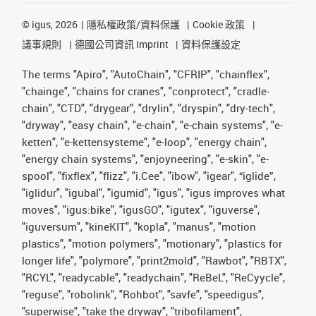
©
igus, 2026
隱私權政策/資料保護
Cookie 政策
議事規則
德國公司資訊 Imprint
資料保護設定
The terms "Apiro", "AutoChain", "CFRIP", "chainflex",
"chainge", "chains for cranes", "conprotect", "cradle-
chain", "CTD", "drygear", "drylin", "dryspin", "dry-tech",
"dryway", "easy chain", "e-chain", "e-chain systems", "e-
ketten", "e-kettensysteme", "e-loop", "energy chain",
"energy chain systems", "enjoyneering", "e-skin", "e-
spool", "fixflex", "flizz", "i.Cee", "ibow", "igear", “iglide”,
"iglidur", "igubal", "igumid", "igus", "igus improves what
moves", "igus:bike", "igusGO", "igutex", "iguverse",
"iguversum", "kineKIT", "kopla", "manus", "motion
plastics", "motion polymers", "motionary", "plastics for
longer life", "polymore", "print2mold", "Rawbot", "RBTX",
"RCYL", "readycable", "readychain", "ReBeL", "ReCyycle",
"reguse", "robolink", "Rohbot", "savfe", "speedigus",
"superwise", "take the dryway", "tribofilament",