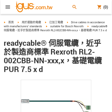
(0)
igus-icon-arrow-right
igus-icon-arrow-right
igus-icon-arrow-right
igus-icon-arrow-right
首頁
用於運動的電纜
已加工電纜
Drive cables in accordance
igus-icon-arrow-right
igus-icon-arrow-rig
with manufacturers' standards
suitable for Bosch Rexroth
readycable®
伺服電纜，近乎於製造商標準 Rexroth RL2-002CBB-NN-xxx,x，基礎電纜 PUR 7.5 x d
readycable® 伺服電纜，近乎
於製造商標準 Rexroth RL2-
002CBB-NN-xxx,x，基礎電纜
PUR 7.5 x d