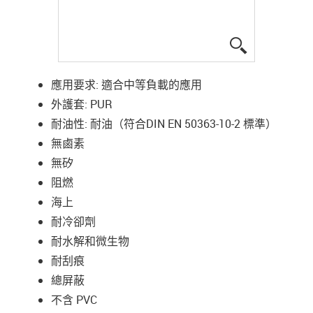
igus-icon-lup
應用要求: 適合中等負載的應用
外護套: PUR
耐油性: 耐油（符合DIN EN 50363-10-2 標準）
無鹵素
無矽
阻燃
海上
耐冷卻劑
耐水解和微生物
耐刮痕
總屏蔽
不含 PVC