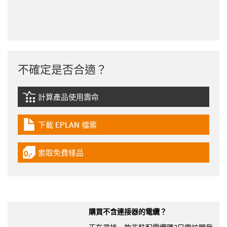
不確定是否合適？
計算產品使用壽命
igus-icon-lebensdauerrechner
下載 EPLAN 檔案
igus-icon-download-plan
索取免費樣品
igus-icon-gratismuster
購買不含連接器的電纜？