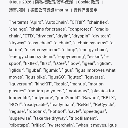
©
igus, 2026
隱私權政策/資料保護
Cookie 政策
議事規則
德國公司資訊 Imprint
資料保護設定
The terms "Apiro", "AutoChain", "CFRIP", "chainflex",
"chainge", "chains for cranes", "conprotect", "cradle-
chain", "CTD", "drygear", "drylin", "dryspin", "dry-tech",
"dryway", "easy chain", "e-chain", "e-chain systems", "e-
ketten", "e-kettensysteme", "e-loop", "energy chain",
"energy chain systems", "enjoyneering", "e-skin", "e-
spool", "fixflex", "flizz", "i.Cee", "ibow", "igear", “iglide”,
"iglidur", "igubal", "igumid", "igus", "igus improves what
moves", "igus:bike", "igusGO", "igutex", "iguverse",
"iguversum", "kineKIT", "kopla", "manus", "motion
plastics", "motion polymers", "motionary", "plastics for
longer life", "polymore", "print2mold", "Rawbot", "RBTX",
"RCYL", "readycable", "readychain", "ReBeL", "ReCyycle",
"reguse", "robolink", "Rohbot", "savfe", "speedigus",
"superwise", "take the dryway", "tribofilament",
"tribotape", "triflex", "twisterchain", "when it moves, igus