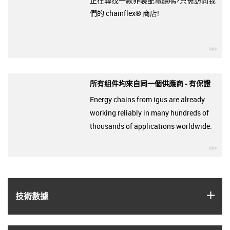
正在尋找一款非裝配電纜嗎?只需訪問我
們的 chainflex® 商店!
igu
所有組件均來自同一個供應商 - 有保證
Energy chains from igus are already
working reliably in many hundreds of
thousands of applications worldwide.
igu
igus
技術數據