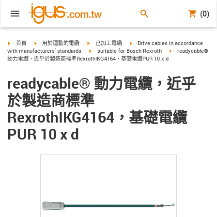
(0)
igus-icon-arrow-right
igus-icon-arrow-right
igus-icon-arrow-right
igus-icon-arrow-right
首頁
用於運動的電纜
已加工電纜
Drive cables in accordance
igus-icon-arrow-right
igus-icon-arrow-rig
with manufacturers' standards
suitable for Bosch Rexroth
readycable®
動力電纜，近乎於製造商標準RexrothIKG4164，基礎電纜PUR 10 x d
readycable® 動力電纜，近乎
於製造商標準
RexrothIKG4164，基礎電纜
PUR 10 x d