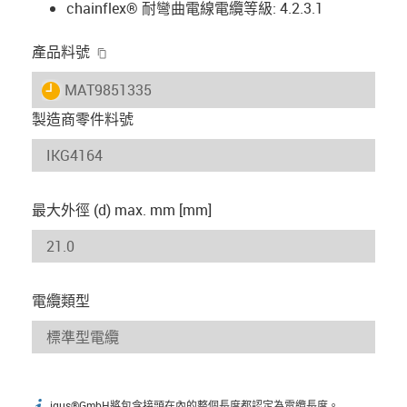
chainflex® 耐彎曲電線電纜等級: 4.2.3.1
igus-icon-copy-clipboard
產品料號
igus-icon-lieferzeit
MAT9851335
製造商零件料號
最大外徑 (d) max. mm [mm]
電纜類型
igus®GmbH將包含接頭在內的整個長度都認定為電纜長度。