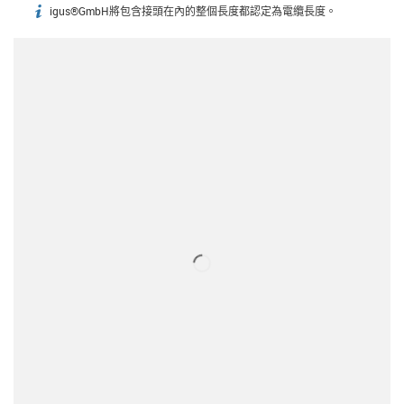
igus®GmbH將包含接頭在內的整個長度都認定為電纜長度。
igus-icon-info