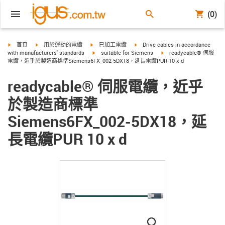
(0)
igus-icon-arrow-right
igus-icon-arrow-right
igus-icon-arrow-right
igus-icon-arrow-right
首頁
用於運動的電纜
已加工電纜
Drive cables in accordance
igus-icon-arrow-right
igus-icon-arrow-right
with manufacturers' standards
suitable for Siemens
readycable® 伺服
電纜，近乎於製造商標準Siemens6FX_002-5DX18，延長電纜PUR 10 x d
readycable® 伺服電纜，近乎
於製造商標準
Siemens6FX_002-5DX18，延
長電纜PUR 10 x d
igus-icon-lupe
igus-icon-lupe