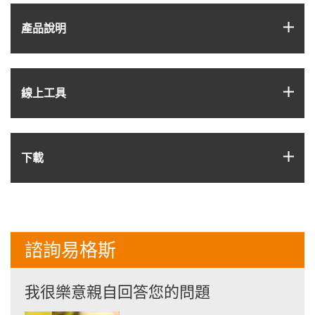
igus
產品說明
igus
線上工具
igus
下載
諮詢易格斯
我很樂意親自回答您的問題