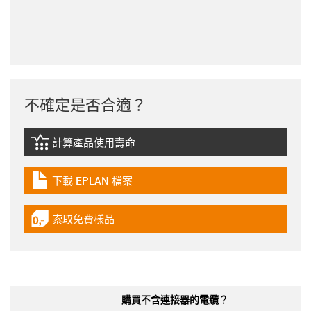
不確定是否合適？
計算產品使用壽命
igus-icon-lebensdauerrechner
下載 EPLAN 檔案
igus-icon-download-plan
索取免費樣品
igus-icon-gratismuster
購買不含連接器的電纜？