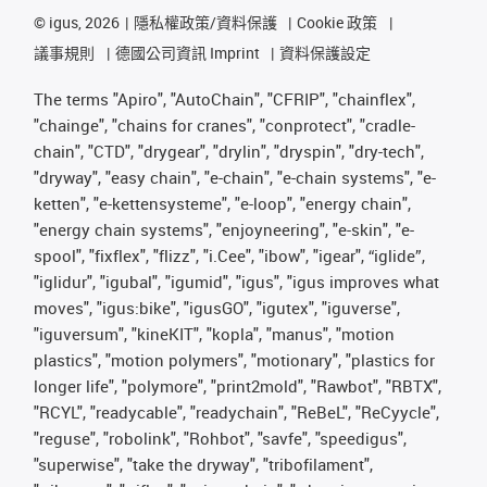
©
igus, 2026
隱私權政策/資料保護
Cookie 政策
議事規則
德國公司資訊 Imprint
資料保護設定
The terms "Apiro", "AutoChain", "CFRIP", "chainflex",
"chainge", "chains for cranes", "conprotect", "cradle-
chain", "CTD", "drygear", "drylin", "dryspin", "dry-tech",
"dryway", "easy chain", "e-chain", "e-chain systems", "e-
ketten", "e-kettensysteme", "e-loop", "energy chain",
"energy chain systems", "enjoyneering", "e-skin", "e-
spool", "fixflex", "flizz", "i.Cee", "ibow", "igear", “iglide”,
"iglidur", "igubal", "igumid", "igus", "igus improves what
moves", "igus:bike", "igusGO", "igutex", "iguverse",
"iguversum", "kineKIT", "kopla", "manus", "motion
plastics", "motion polymers", "motionary", "plastics for
longer life", "polymore", "print2mold", "Rawbot", "RBTX",
"RCYL", "readycable", "readychain", "ReBeL", "ReCyycle",
"reguse", "robolink", "Rohbot", "savfe", "speedigus",
"superwise", "take the dryway", "tribofilament",