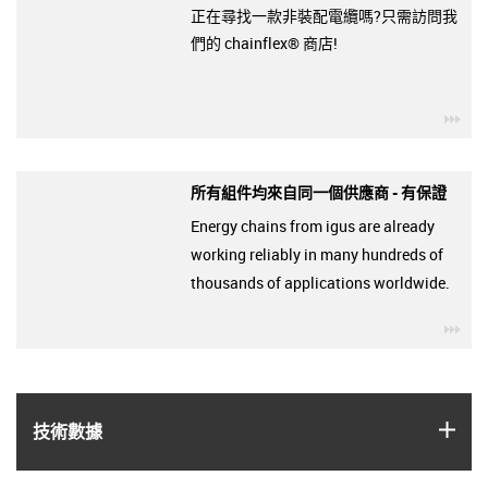
正在尋找一款非裝配電纜嗎?只需訪問我
們的 chainflex® 商店!
igu
所有組件均來自同一個供應商 - 有保證
Energy chains from igus are already
working reliably in many hundreds of
thousands of applications worldwide.
igu
igus
技術數據