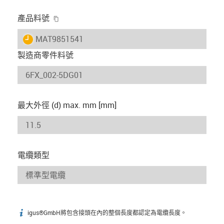
igus-icon-copy-clipboard
產品料號
igus-icon-lieferzeit
MAT9851541
製造商零件料號
最大外徑 (d) max. mm [mm]
電纜類型
igus®GmbH將包含接頭在內的整個長度都認定為電纜長度。
igus-icon-info