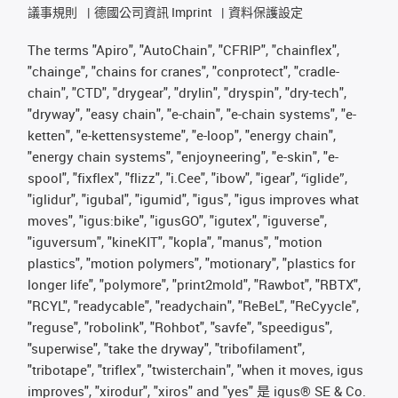
議事規則
德國公司資訊 Imprint
資料保護設定
The terms "Apiro", "AutoChain", "CFRIP", "chainflex",
"chainge", "chains for cranes", "conprotect", "cradle-
chain", "CTD", "drygear", "drylin", "dryspin", "dry-tech",
"dryway", "easy chain", "e-chain", "e-chain systems", "e-
ketten", "e-kettensysteme", "e-loop", "energy chain",
"energy chain systems", "enjoyneering", "e-skin", "e-
spool", "fixflex", "flizz", "i.Cee", "ibow", "igear", “iglide”,
"iglidur", "igubal", "igumid", "igus", "igus improves what
moves", "igus:bike", "igusGO", "igutex", "iguverse",
"iguversum", "kineKIT", "kopla", "manus", "motion
plastics", "motion polymers", "motionary", "plastics for
longer life", "polymore", "print2mold", "Rawbot", "RBTX",
"RCYL", "readycable", "readychain", "ReBeL", "ReCyycle",
"reguse", "robolink", "Rohbot", "savfe", "speedigus",
"superwise", "take the dryway", "tribofilament",
"tribotape", "triflex", "twisterchain", "when it moves, igus
improves", "xirodur", "xiros" and "yes" 是 igus® SE & Co.