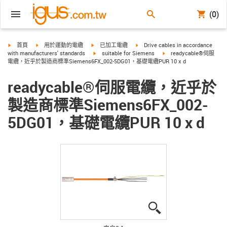
(0)
igus-icon-arrow-right
igus-icon-arrow-right
igus-icon-arrow-right
igus-icon-arrow-right
首頁
用於運動的電纜
已加工電纜
Drive cables in accordance
igus-icon-arrow-right
igus-icon-arrow-right
with manufacturers' standards
suitable for Siemens
readycable®伺服
電纜，近乎於製造商標準Siemens6FX_002-5DG01，基礎電纜PUR 10 x d
readycable®伺服電纜，近乎於
製造商標準Siemens6FX_002-
5DG01，基礎電纜PUR 10 x d
igus-icon-lupe
igus-icon-lupe