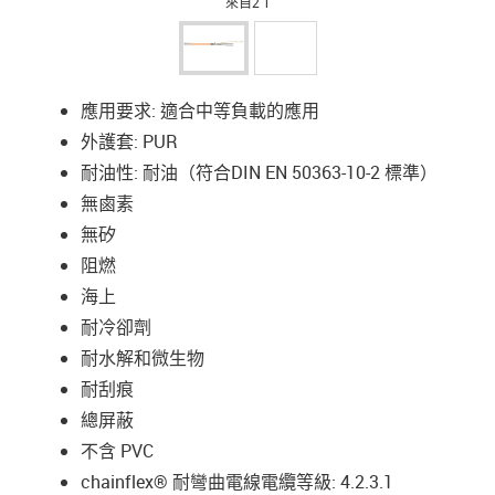
來自2 1
應用要求: 適合中等負載的應用
外護套: PUR
耐油性: 耐油（符合DIN EN 50363-10-2 標準）
無鹵素
無矽
阻燃
海上
耐冷卻劑
耐水解和微生物
耐刮痕
總屏蔽
不含 PVC
chainflex® 耐彎曲電線電纜等級: 4.2.3.1