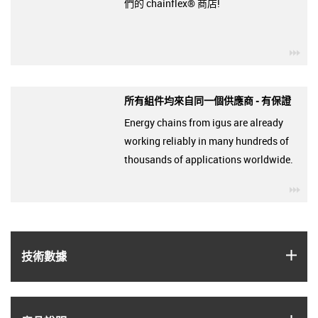
們的 chainflex® 商店!
igu
所有組件均來自同一個供應商 - 有保證
Energy chains from igus are already
working reliably in many hundreds of
thousands of applications worldwide.
igu
igus
技術數據