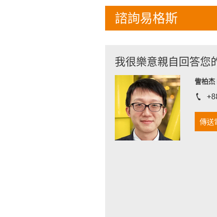
諮詢易格斯
我很樂意親自回答您
訾柏杰 D
+8
igus-i
傳送