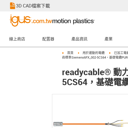
3D CAD檔案下載
線上商店
配置器
產品資訊
產業
igus-icon-arrow-right
igus-icon-arrow-right
igus-icon-ar
首頁
用於運動的電纜
已加工電
商標準Siemens6FX_002-5CS64，基礎電纜PUR 1
readycable®
5CS64，基礎電纜P