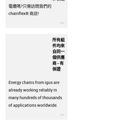
電纜嗎?只需訪問我們的
chainflex® 商店!
igus-icon-3arrow
所有組
件均來
自同一
個供應
商 - 有
保證
Energy chains from igus are
already working reliably in
many hundreds of thousands
of applications worldwide.
igus-icon-3arrow