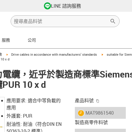
LINE 諮詢服務
服務
公司
row-right
igus-icon-arrow-right
igus-icon-arrow-righ
纜
Drive cables in accordance with manufacturers' standards
suitable for Sie
0 x d
 動力電纜，近乎於製造商標準Siemens6
UR 10 x d
igus-icon-copy-
應用要求: 適合中等負載的
產品料號
應用
igus-icon-lieferzeit
MAT9861540
外護套: PUR
製造商零件料號
耐油性: 耐油（符合DIN EN
50363-10-2 標準）