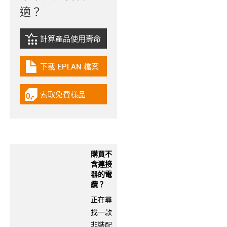
適？
計算產品使用壽命
igus-icon-lebensdauerrechner
下載 EPLAN 檔案
igus-icon-download-plan
索取免費樣品
igus-icon-gratismuster
購買不
含連接
器的電
纜？
正在尋
找一款
非裝配