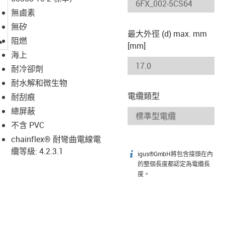
無鹵素
無矽
最大外徑 (d) max. mm
igus-icon-lupe
阻燃
[mm]
海上
耐冷卻劑
耐水解和微生物
電纜類型
耐刮痕
總屏蔽
不含 PVC
chainflex® 耐彎曲電線電
纜等級: 4.2.3.1
igus®GmbH將包含接頭在內
igus-icon-info
的整個長度都認定為電纜長
度。