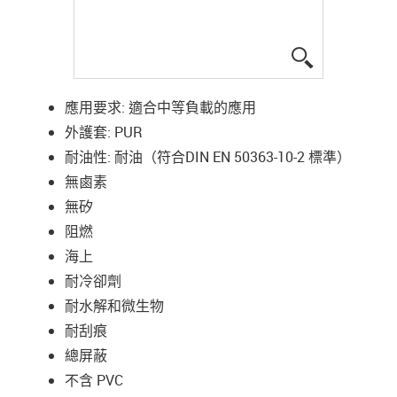
igus-icon-lup
應用要求: 適合中等負載的應用
外護套: PUR
耐油性: 耐油（符合DIN EN 50363-10-2 標準）
無鹵素
無矽
阻燃
海上
耐冷卻劑
耐水解和微生物
耐刮痕
總屏蔽
不含 PVC