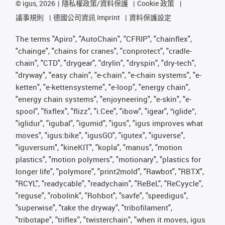
©
igus, 2026
隱私權政策/資料保護
Cookie 政策
議事規則
德國公司資訊 Imprint
資料保護設定
The terms "Apiro", "AutoChain", "CFRIP", "chainflex",
"chainge", "chains for cranes", "conprotect", "cradle-
chain", "CTD", "drygear", "drylin", "dryspin", "dry-tech",
"dryway", "easy chain", "e-chain", "e-chain systems", "e-
ketten", "e-kettensysteme", "e-loop", "energy chain",
"energy chain systems", "enjoyneering", "e-skin", "e-
spool", "fixflex", "flizz", "i.Cee", "ibow", "igear", “iglide”,
"iglidur", "igubal", "igumid", "igus", "igus improves what
moves", "igus:bike", "igusGO", "igutex", "iguverse",
"iguversum", "kineKIT", "kopla", "manus", "motion
plastics", "motion polymers", "motionary", "plastics for
longer life", "polymore", "print2mold", "Rawbot", "RBTX",
"RCYL", "readycable", "readychain", "ReBeL", "ReCyycle",
"reguse", "robolink", "Rohbot", "savfe", "speedigus",
"superwise", "take the dryway", "tribofilament",
"tribotape", "triflex", "twisterchain", "when it moves, igus