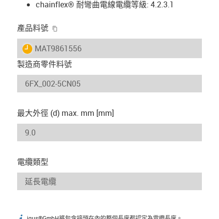
chainflex® 耐彎曲電線電纜等級: 4.2.3.1
igus-icon-copy-clipboard
產品料號
igus-icon-lieferzeit
MAT9861556
製造商零件料號
最大外徑 (d) max. mm [mm]
電纜類型
igus®GmbH將包含接頭在內的整個長度都認定為電纜長度。