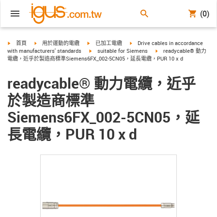
(0)
igus-icon-arrow-right
igus-icon-arrow-right
igus-icon-arrow-right
igus-icon-arrow-right
首頁
用於運動的電纜
已加工電纜
Drive cables in accordance
igus-icon-arrow-right
igus-icon-arrow-right
with manufacturers' standards
suitable for Siemens
readycable® 動力
電纜，近乎於製造商標準Siemens6FX_002-5CN05，延長電纜，PUR 10 x d
readycable® 動力電纜，近乎
於製造商標準
Siemens6FX_002-5CN05，延
長電纜，PUR 10 x d