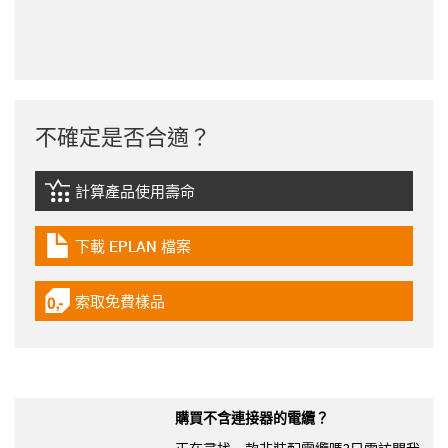
不確定是否合適？
計算產品使用壽命
igus-icon-lebensdauerrechner
下載 EPLAN 檔案
igus-icon-download-plan
索取免費樣品
igus-icon-gratismuster
購買不含連接器的電纜？