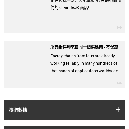
正在尋找一款非裝配電纜嗎?只需訪問我
們的 chainflex® 商店!
igu
所有組件均來自同一個供應商 - 有保證
Energy chains from igus are already
working reliably in many hundreds of
thousands of applications worldwide.
igu
igus
技術數據