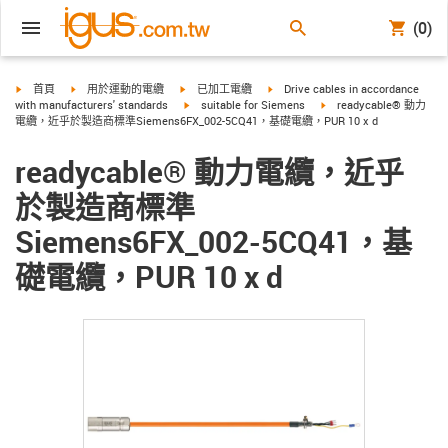
(0)
igus-icon-arrow-right
igus-icon-arrow-right
igus-icon-arrow-right
igus-icon-arrow-right
首頁
用於運動的電纜
已加工電纜
Drive cables in accordance
igus-icon-arrow-right
igus-icon-arrow-right
with manufacturers' standards
suitable for Siemens
readycable® 動力
電纜，近乎於製造商標準Siemens6FX_002-5CQ41，基礎電纜，PUR 10 x d
readycable® 動力電纜，近乎
於製造商標準
Siemens6FX_002-5CQ41，基
礎電纜，PUR 10 x d