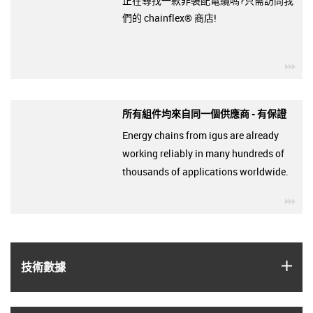
正在尋找一款非裝配電纜嗎?只需訪問我
們的 chainflex® 商店!
igu
所有組件均來自同一個供應商 - 有保證
Energy chains from igus are already
working reliably in many hundreds of
thousands of applications worldwide.
igu
igus
技術數據