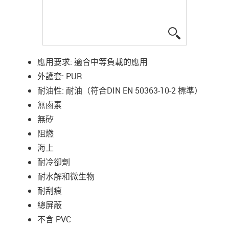
igus-icon-lup
應用要求: 適合中等負載的應用
外護套: PUR
耐油性: 耐油（符合DIN EN 50363-10-2 標準）
無鹵素
無矽
阻燃
海上
耐冷卻劑
耐水解和微生物
耐刮痕
總屏蔽
不含 PVC