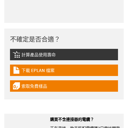
不確定是否合適？
計算產品使用壽命
igus-icon-lebensdauerrechner
下載 EPLAN 檔案
igus-icon-download-plan
索取免費樣品
igus-icon-gratismuster
購買不含連接器的電纜？