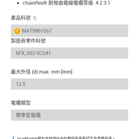
chainflex® 耐彎曲電線電纜等級: 4.2.3.1
igus-icon-copy-clipboard
產品料號
igus-icon-lieferzeit
MAT9861567
製造商零件料號
最大外徑 (d) max. mm [mm]
電纜類型
igus®GmbH將包含接頭在內的整個長度都認定為電纜長度。