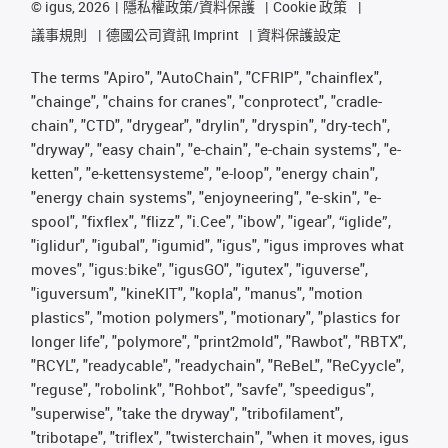
©
igus, 2026
隱私權政策/資料保護
Cookie 政策
議事規則
德國公司資訊 Imprint
資料保護設定
The terms "Apiro", "AutoChain", "CFRIP", "chainflex",
"chainge", "chains for cranes", "conprotect", "cradle-
chain", "CTD", "drygear", "drylin", "dryspin", "dry-tech",
"dryway", "easy chain", "e-chain", "e-chain systems", "e-
ketten", "e-kettensysteme", "e-loop", "energy chain",
"energy chain systems", "enjoyneering", "e-skin", "e-
spool", "fixflex", "flizz", "i.Cee", "ibow", "igear", “iglide”,
"iglidur", "igubal", "igumid", "igus", "igus improves what
moves", "igus:bike", "igusGO", "igutex", "iguverse",
"iguversum", "kineKIT", "kopla", "manus", "motion
plastics", "motion polymers", "motionary", "plastics for
longer life", "polymore", "print2mold", "Rawbot", "RBTX",
"RCYL", "readycable", "readychain", "ReBeL", "ReCyycle",
"reguse", "robolink", "Rohbot", "savfe", "speedigus",
"superwise", "take the dryway", "tribofilament",
"tribotape", "triflex", "twisterchain", "when it moves, igus