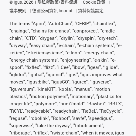
©
igus, 2026
隱私權政策/資料保護
Cookie 政策
議事規則
德國公司資訊 Imprint
資料保護設定
The terms "Apiro", "AutoChain", "CFRIP", "chainflex",
"chainge", "chains for cranes", "conprotect", "cradle-
chain", "CTD", "drygear", "drylin", "dryspin", "dry-tech",
"dryway", "easy chain", "e-chain", "e-chain systems", "e-
ketten", "e-kettensysteme", "e-loop", "energy chain",
"energy chain systems", "enjoyneering", "e-skin", "e-
spool", "fixflex", "flizz", "i.Cee", "ibow", "igear", “iglide”,
"iglidur", "igubal", "igumid", "igus", "igus improves what
moves", "igus:bike", "igusGO", "igutex", "iguverse",
"iguversum", "kineKIT", "kopla", "manus", "motion
plastics", "motion polymers", "motionary", "plastics for
longer life", "polymore", "print2mold", "Rawbot", "RBTX",
"RCYL", "readycable", "readychain", "ReBeL", "ReCyycle",
"reguse", "robolink", "Rohbot", "savfe", "speedigus",
"superwise", "take the dryway", "tribofilament",
"tribotape", "triflex", "twisterchain", "when it moves, igus