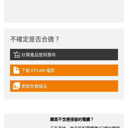
不確定是否合適？
計算產品使用壽命
igus-icon-lebensdauerrechner
下載 EPLAN 檔案
igus-icon-download-plan
索取免費樣品
igus-icon-gratismuster
購買不含連接器的電纜？