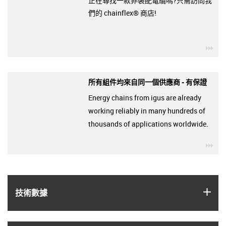
正在尋找一款非裝配電纜嗎?只需訪問我
們的 chainflex® 商店!
igu
所有組件均來自同一個供應商 - 有保證
Energy chains from igus are already
working reliably in many hundreds of
thousands of applications worldwide.
igu
igus
技術數據