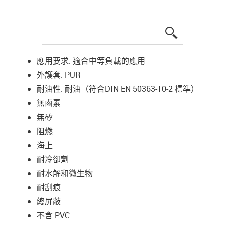
igus-icon-lup
應用要求: 適合中等負載的應用
外護套: PUR
耐油性: 耐油（符合DIN EN 50363-10-2 標準）
無鹵素
無矽
阻燃
海上
耐冷卻劑
耐水解和微生物
耐刮痕
總屏蔽
不含 PVC