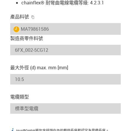
chainflex® 耐彎曲電線電纜等級: 4.2.3.1
igus-icon-copy-clipboard
產品料號
igus-icon-lieferzeit
MAT9861586
製造商零件料號
最大外徑 (d) max. mm [mm]
電纜類型
igus®GmbH將包含接頭在內的整個長度都認定為電纜長度。