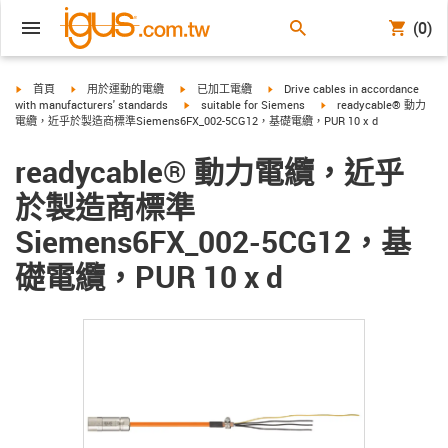
(0)
igus-icon-arrow-right
igus-icon-arrow-right
igus-icon-arrow-right
igus-icon-arrow-right
首頁
用於運動的電纜
已加工電纜
Drive cables in accordance
igus-icon-arrow-right
igus-icon-arrow-right
with manufacturers' standards
suitable for Siemens
readycable® 動力
電纜，近乎於製造商標準Siemens6FX_002-5CG12，基礎電纜，PUR 10 x d
readycable® 動力電纜，近乎
於製造商標準
Siemens6FX_002-5CG12，基
礎電纜，PUR 10 x d