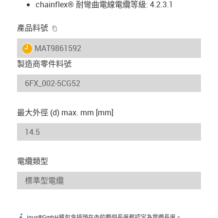
chainflex® 耐彎曲電線電纜等級: 4.2.3.1
igus-icon-copy-clipboard
產品料號
igus-icon-lieferzeit
MAT9861592
製造商零件料號
最大外徑 (d) max. mm [mm]
電纜類型
igus®GmbH將包含接頭在內的整個長度都認定為電纜長度。