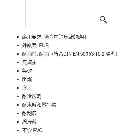
igus-icon-lup
應用要求: 適合中等負載的應用
外護套: PUR
耐油性: 耐油（符合DIN EN 50363-10-2 標準）
無鹵素
無矽
阻燃
海上
耐冷卻劑
耐水解和微生物
耐刮痕
總屏蔽
不含 PVC