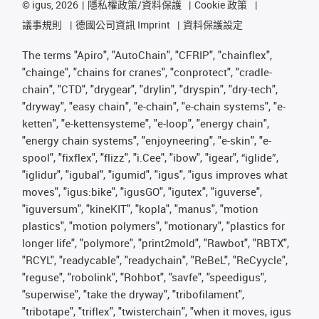
©
igus, 2026
隱私權政策/資料保護
Cookie 政策
議事規則
德國公司資訊 Imprint
資料保護設定
The terms "Apiro", "AutoChain", "CFRIP", "chainflex",
"chainge", "chains for cranes", "conprotect", "cradle-
chain", "CTD", "drygear", "drylin", "dryspin", "dry-tech",
"dryway", "easy chain", "e-chain", "e-chain systems", "e-
ketten", "e-kettensysteme", "e-loop", "energy chain",
"energy chain systems", "enjoyneering", "e-skin", "e-
spool", "fixflex", "flizz", "i.Cee", "ibow", "igear", “iglide”,
"iglidur", "igubal", "igumid", "igus", "igus improves what
moves", "igus:bike", "igusGO", "igutex", "iguverse",
"iguversum", "kineKIT", "kopla", "manus", "motion
plastics", "motion polymers", "motionary", "plastics for
longer life", "polymore", "print2mold", "Rawbot", "RBTX",
"RCYL", "readycable", "readychain", "ReBeL", "ReCyycle",
"reguse", "robolink", "Rohbot", "savfe", "speedigus",
"superwise", "take the dryway", "tribofilament",
"tribotape", "triflex", "twisterchain", "when it moves, igus