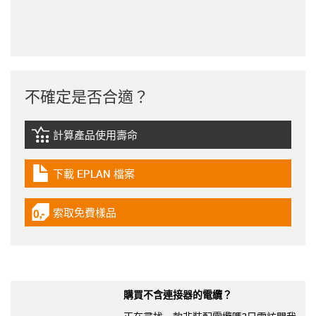
不確定是否合適？
計算產品使用壽命
igus-icon-lebensdauerrechner
下載 EPLAN 檔案
igus-icon-download-plan
索取免費樣品
igus-icon-gratismuster
購買不含連接器的電纜？