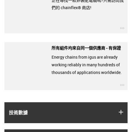
正在尋找一款非裝配電纜嗎?只需訪問我
們的 chainflex® 商店!
igu
所有組件均來自同一個供應商 - 有保證
Energy chains from igus are already
working reliably in many hundreds of
thousands of applications worldwide.
igu
igus
技術數據