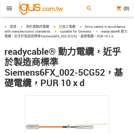
(0)
igus-icon-arrow-right
igus-icon-arrow-right
igus-icon-arrow-right
igus-icon-arrow-right
首頁
用於運動的電纜
已加工電纜
Drive cables in accordance
igus-icon-arrow-right
igus-icon-arrow-right
with manufacturers' standards
suitable for Siemens
readycable® 動力
電纜，近乎於製造商標準Siemens6FX_002-5CG52，基礎電纜，PUR 10 x d
readycable® 動力電纜，近乎
於製造商標準
Siemens6FX_002-5CG52，基
礎電纜，PUR 10 x d