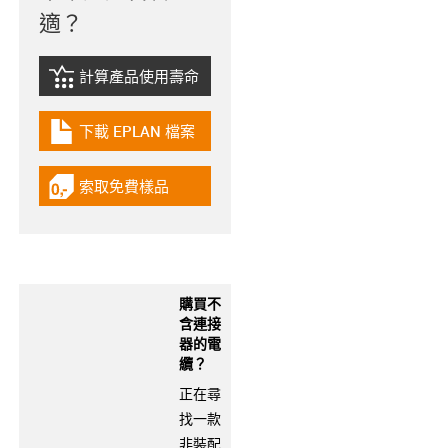
適？
計算產品使用壽命
igus-icon-lebensdauerrechner
下載 EPLAN 檔案
igus-icon-download-plan
索取免費樣品
igus-icon-gratismuster
購買不
含連接
器的電
纜？
正在尋
找一款
非裝配