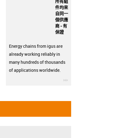
所有組
件均來
自同一
個供應
商 - 有
保證
Energy chains from igus are
already working reliably in
many hundreds of thousands
of applications worldwide.
igus-icon-3arrow