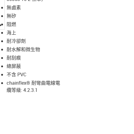
無鹵素
無矽
igus-icon-lupe
阻燃
海上
耐冷卻劑
耐水解和微生物
耐刮痕
總屏蔽
不含 PVC
chainflex® 耐彎曲電線電
纜等級: 4.2.3.1