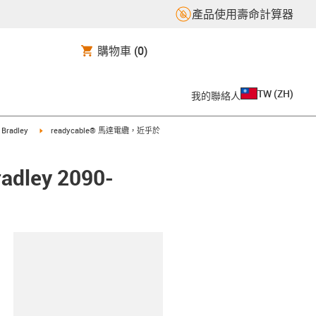
產品使用壽命計算器
購物車
(0)
TW
(
ZH
)
我的聯絡人
t
igus-icon-arrow-right
n Bradley
readycable® 馬達電纜，近乎於
ley 2090-
clipboard