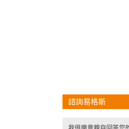
諮詢易格斯
我很樂意親自回答您