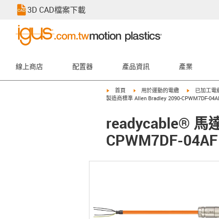
3D CAD檔案下載
線上商店
配置器
產品資訊
產業
igus-icon-arrow-right
igus-icon-arrow-right
igus-icon-ar
首頁
用於運動的電纜
已加工電
製造商標準 Allen Bradley 2090-CPWM7DF-04
readycable® 
CPWM7DF-04AF