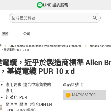
LINE 諮詢服務
服務
公司
row-right
igus-icon-arrow-right
igus-icon-arrow-righ
纜
Drive cables in accordance with manufacturers' standards
suitable for Alle
AF，基礎電纜 PUR 10 x d
馬達電纜，近乎於製造商標準 Allen Brad
，基礎電纜 PUR 10 x d
igus-icon-copy-
應用要求: 適合中等負載的
產品料號
應用
igus-icon-lieferzeit
MAT9861709
外護套: PUR
耐油性: 耐油（符合DIN EN
50363-10-2 標準）