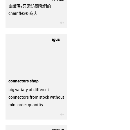
電纜嗎?只需訪問我們的
chainflex® 商店!
igus-icon-3arrow
igus
connectors shop
big variaty of different
connectors from stock without
min. order quantity
igus-icon-3arrow