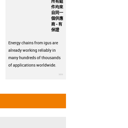
所有組
件均來
自同一
個供應
商 - 有
保證
Energy chains from igus are
already working reliably in
many hundreds of thousands
of applications worldwide.
igus-icon-3arrow