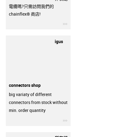
電纜嗎?只需訪問我們的
chainflex® 商店!
igus-icon-3arrow
igus
connectors shop
big variaty of different
connectors from stock without
min. order quantity
igus-icon-3arrow