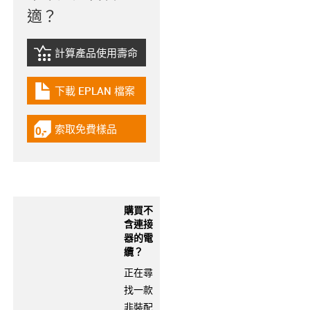
適？
計算產品使用壽命
igus-icon-lebensdauerrechner
下載 EPLAN 檔案
igus-icon-download-plan
索取免費樣品
igus-icon-gratismuster
購買不
含連接
器的電
纜？
正在尋
找一款
非裝配