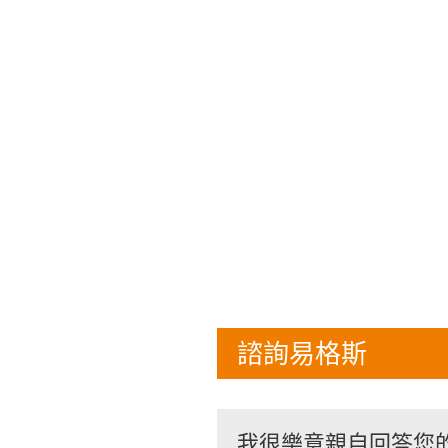
諮詢易格斯
我很樂意親自回答您