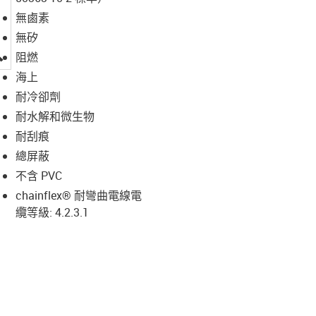
無鹵素
無矽
igus-icon-lupe
阻燃
海上
耐冷卻劑
耐水解和微生物
耐刮痕
總屏蔽
不含 PVC
chainflex® 耐彎曲電線電
纜等級: 4.2.3.1