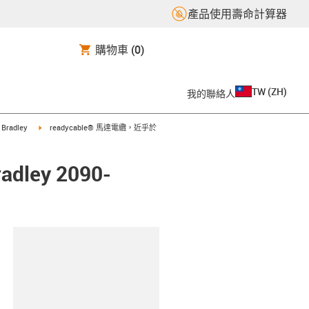
產品使用壽命計算器
購物車
(0)
TW
(
ZH
)
我的聯絡人
t
igus-icon-arrow-right
n Bradley
readycable® 馬達電纜，近乎於
ley 2090-
clipboard