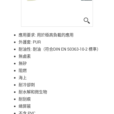
igus-icon-lup
應用要求: 用於極高負載的應用
外護套: PUR
耐油性: 耐油（符合DIN EN 50363-10-2 標準）
無鹵素
無矽
阻燃
海上
耐冷卻劑
耐水解和微生物
耐刮痕
總屏蔽
不含 PVC