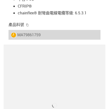
CFRIP®
chainflex® 耐彎曲電線電纜等級: 6.5.3.1
igus-icon-copy-clipboard
產品料號
igus-icon-lieferzeit
MAT9861759