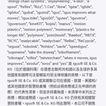
"energy chain systems", "enjoyneering", "e-skin", "e-
spool", "fixflex", "flizz", "i.Cee", "ibow", "igear", “iglide”,
"iglidur", "igubal", "igumid", "igus", "igus improves what
moves", "igus:bike", "igusGO", "igutex", "iguverse",
"iguversum", "kineKIT", "kopla", "manus", "motion
plastics", "motion polymers", "motionary", "plastics for
longer life", "polymore", "print2mold", "Rawbot", "RBTX",
"RCYL", "readycable", "readychain", "ReBeL", "ReCyycle",
"reguse", "robolink", "Rohbot", "savfe", "speedigus",
"superwise", "take the dryway", "tribofilament",
"tribotape", "triflex", "twisterchain", "when it moves, igus
improves", "xirodur", "xiros" and "yes" 是 igus® SE & Co.
KG（位於德國科隆）在德意志聯邦共和國以及全球許多其
他國家和國際司法管轄區均受法律保護的商標。以下是
igus® SE & Co. KG 或其關聯公司在德國、歐盟、美國和/
或其他國家的智慧財產權（例如註冊商標或正在申請的商
標）的代表性清單，但並非詳盡無遺。本清單中未列出之
商標、標誌或標語，igus® SE & Co. KG 仍保有其相關智
慧財產權。igus® SE & Co. KG 特此聲明，本公司不銷售