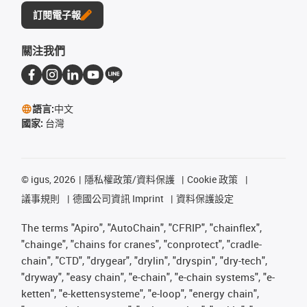
訂閱電子報
關注我們
語言:
中文
國家:
台灣
©
igus, 2026
隱私權政策/資料保護
Cookie 政策
議事規則
德國公司資訊 Imprint
資料保護設定
The terms "Apiro", "AutoChain", "CFRIP", "chainflex",
"chainge", "chains for cranes", "conprotect", "cradle-
chain", "CTD", "drygear", "drylin", "dryspin", "dry-tech",
"dryway", "easy chain", "e-chain", "e-chain systems", "e-
ketten", "e-kettensysteme", "e-loop", "energy chain",