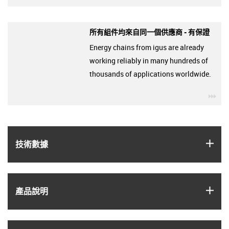
所有組件均來自同一個供應商 - 有保證
Energy chains from igus are already
working reliably in many hundreds of
thousands of applications worldwide.
igu
igus
技術數據
igus
產品說明