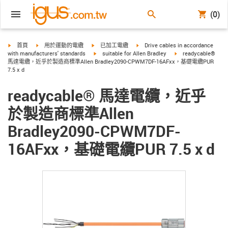
(0)
igus-icon-arrow-right
igus-icon-arrow-right
igus-icon-arrow-right
igus-icon-arrow-right
首頁
用於運動的電纜
已加工電纜
Drive cables in accordance
igus-icon-arrow-right
igus-icon-arrow-righ
with manufacturers' standards
suitable for Allen Bradley
readycable®
馬達電纜，近乎於製造商標準Allen Bradley2090-CPWM7DF-16AFxx，基礎電纜PUR
7.5 x d
readycable® 馬達電纜，近乎
於製造商標準Allen
Bradley2090-CPWM7DF-
16AFxx，基礎電纜PUR 7.5 x d