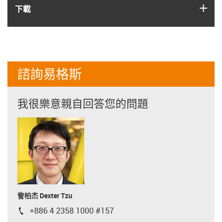
igus
下載
諮詢易格斯
我很樂意親自回答您的問題
訾柏杰 Dexter Tzu
+886 4 2358 1000 #157
igus-icon-phone