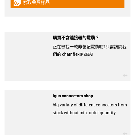
索取免費樣品
igus-icon-gratismuster
購買不含連接器的電纜？
正在尋找一款非裝配電纜嗎?只需訪問我
們的 chainflex® 商店!
igu
igus connectors shop
big variaty of different connectors from
stock without min. order quantity
igu